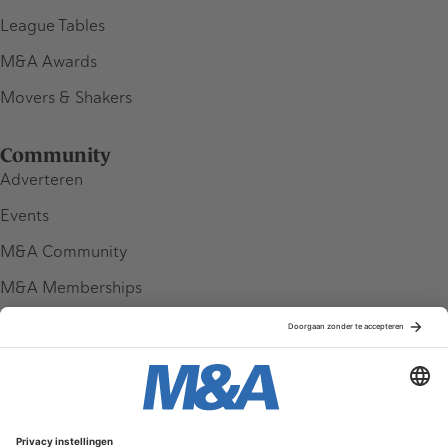
League Tables
M&A Awards
Movers & Shakers
Community
Adverteren
Events
M&A Community
M&A Memberships
League Tables
M&A Magazine
Partners