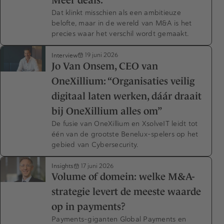
Meer deals.
Dat klinkt misschien als een ambitieuze
belofte, maar in de wereld van M&A is het
precies waar het verschil wordt gemaakt.
Interview
19 juni 2026
Jo Van Onsem, CEO van
OneXillium: “Organisaties veilig
digitaal laten werken, dáár draait
bij OneXillium alles om”
De fusie van OneXillium en XsolveIT leidt tot
één van de grootste Benelux-spelers op het
gebied van Cybersecurity.
Insights
17 juni 2026
Volume of domein: welke M&A-
strategie levert de meeste waarde
op in payments?
Payments-giganten Global Payments en