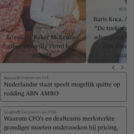
29 jul
Baris Koca, A
31 juli 2026
“De toekomst
Zo maakt Baker McKenzie
advocatuur vr
(Best Diversity Firm) het
dan alleen 
verschil
excelle
Nieuws
Gisteren om 11:14
Nederlandse staat speelt mogelijk quitte op
redding ABN AMRO
Insights
Eergisteren om 17:00
Waarom CFO’s en dealteams merksterkte
grondiger moeten onderzoeken bij pricing,