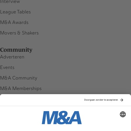
Interview
League Tables
M&A Awards
Movers & Shakers
Community
Adverteren
Events
M&A Community
M&A Memberships
League Tables
M&A Magazine
Partners