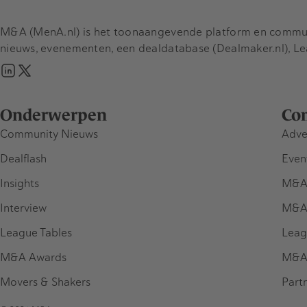
M&A (MenA.nl) is het toonaangevende platform en communit
nieuws, evenementen, een dealdatabase (Dealmaker.nl), L
Onderwerpen
Co
Community Nieuws
Adve
Dealflash
Even
Insights
M&A
Interview
M&A
League Tables
Leag
M&A Awards
M&A
Movers & Shakers
Part