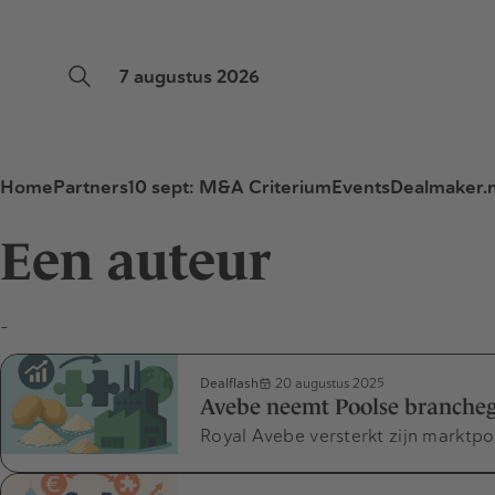
7 augustus 2026
Home
Partners
10 sept: M&A Criterium
Events
Dealmaker.n
Een auteur
-
Dealflash
20 augustus 2025
Avebe neemt Poolse brancheg
Royal Avebe versterkt zijn marktpo