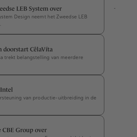
eedse LEB System over
-
System Design neemt het Zweedse LEB
.
n doorstart CêlaVíta
ta trekt belangstelling van meerdere
Intel
rsteuning van productie-uitbreiding in de
e CBE Group over