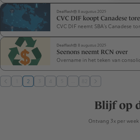
Dealflash
8 augustus 2025
CVC DIF koopt Canadese tor
CVC DIF neemt SBA’s Canadese tore
Dealflash
8 augustus 2025
Seenons neemt RCN over
Overname in het teken van consolid
…
1
2
3
4
5
82
Blijf op
Ontvang 3x per week d