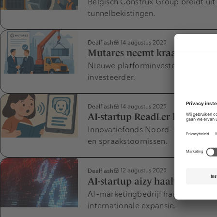
Belgisch Construx Group breidt uit
tunnelbekistingen.
Dealflash
14 augustus 2025
Mutares neemt kraanactivite
Nieuwe platforminvestering verste
investeerder.
Dealflash
14 augustus 2025
AI-startup ReadLer haalt 350.
Innovatiefonds Noord-Holland inves
en spraakstoornissen.
Dealflash
12 augustus 2025
AI-startup aizy haalt 1,5 milj
AI-marketingbedrijf haalt groeige
internationale expansie.