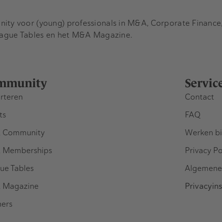
y voor (young) professionals in M&A, Corporate Finance, 
eague Tables en het M&A Magazine.
mmunity
Servic
rteren
Contact
ts
FAQ
 Community
Werken bi
 Memberships
Privacy Po
ue Tables
Algemene
 Magazine
Privacyins
ners