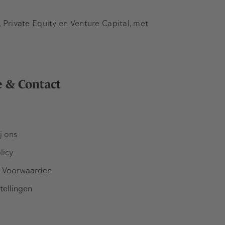
Private Equity en Venture Capital, met
e & Contact
j ons
licy
 Voorwaarden
tellingen