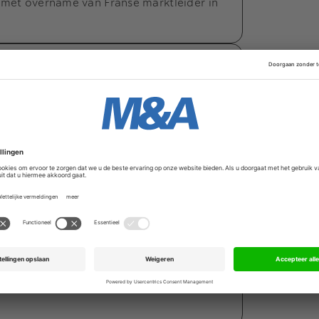
 met overname van Franse marktleider in
iten Hyva over
rkt Goods & Services-segment van Duitse
000 euro op voor spraakassistent
teert in AI-tool voor kinderen met taal-
oen op voor internationale groei
ld op en versterkt management voor