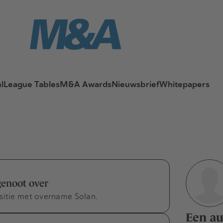
l
League Tables
M&A Awards
Nieuwsbrief
Whitepapers
enoot over
sitie met overname Solan.
Een au