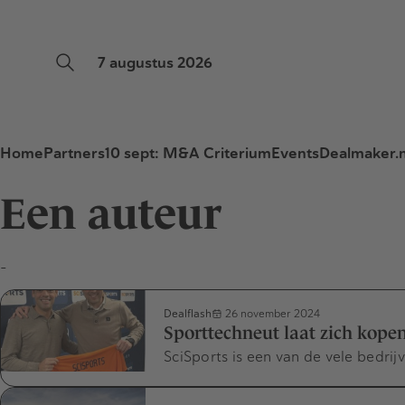
7 augustus 2026
Home
Partners
10 sept: M&A Criterium
Events
Dealmaker.n
Een auteur
-
Dealflash
26 november 2024
Sporttechneut laat zich kopen
SciSports is een van de vele bedr