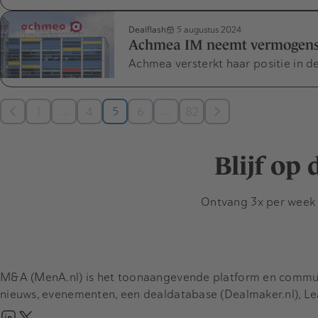
Dealflash
5 augustus 2024
Achmea IM neemt vermogens
Achmea versterkt haar positie in 
…
…
1
4
5
6
82
Blijf op
Ontvang 3x per week d
M&A (MenA.nl) is het toonaangevende platform en communit
nieuws, evenementen, een dealdatabase (Dealmaker.nl), L