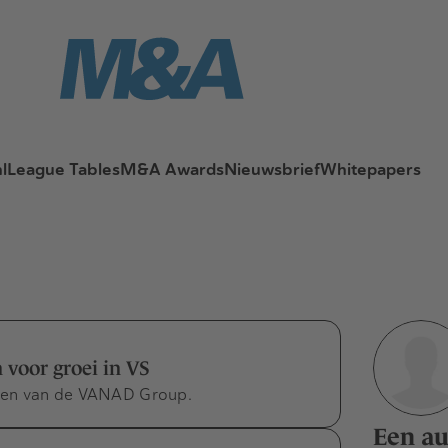
l
League Tables
M&A Awards
Nieuwsbrief
Whitepapers
 voor groei in VS
ijven van de VANAD Group.
Een au