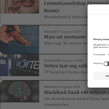
Cosmeticawebshop Dermarol
Beauty
Moederbedrijf Haibu neemt shop fai
Nieuws
15 augustus 2024
Mars zet overname Pringles-f
Mars legt 36 miljard dollar neer vo
Dealflash
6 augustus 2024
Vortex laat oog vallen op trans
TP Tuned en Vortex bundelen krach
Nieuws
6 augustus 2024
BlackRock haalt 640 miljoen d
Het Amerikaanse bedrijf Groq haalt
investeerders.