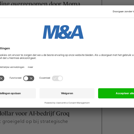
ling overgenomen door Moma
lliete BelleLuxe28 over.
abrikant door
or Kellanova.
fer pricing-specialist
ten voor volgende groeifase TP Tuned.
ollar voor AI-bedrijf Groq
 groeigeld op bij strategische