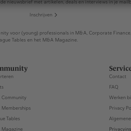
e nieuwsbrief met artikelen, deals en interviews in je mail
Inschrijven
y voor (young) professionals in M&A, Corporate Finance, 
eague Tables en het M&A Magazine.
mmunity
Servic
rteren
Contact
ts
FAQ
 Community
Werken bi
 Memberships
Privacy Po
ue Tables
Algemene
 Magazine
Privacyins