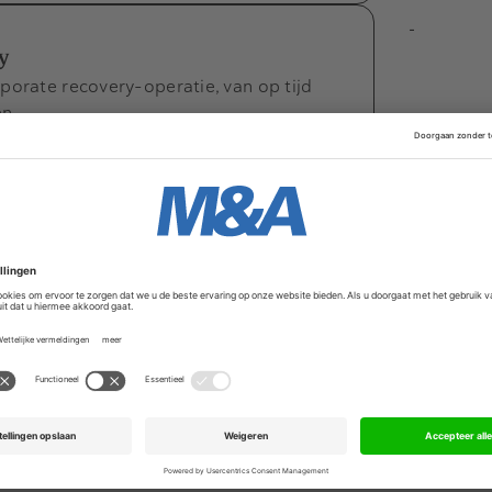
-
y
porate recovery-operatie, van op tijd
en.
bekend gemaakt
n in het Krasnapolsky Hotel te
emaakt van de M&A Awards 2009. Wie
 de hoogte van al het nieuw