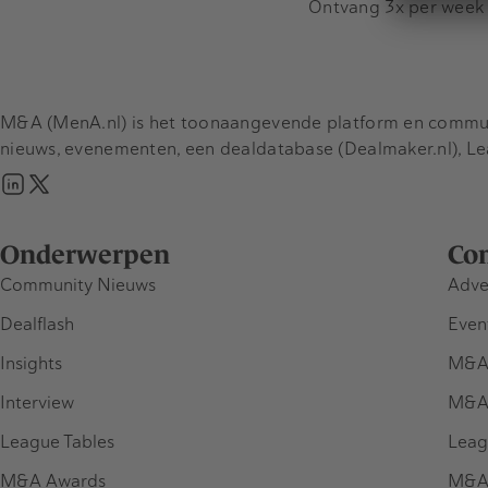
Ontvang 3x per week d
M&A (MenA.nl) is het toonaangevende platform en communit
nieuws, evenementen, een dealdatabase (Dealmaker.nl), L
Onderwerpen
Co
Community Nieuws
Adve
Dealflash
Even
Insights
M&A
Interview
M&A
League Tables
Leag
M&A Awards
M&A