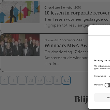
Checklist
8 oktober 2010
10 lessen in corporate recover
Tien lessen voor een geslaagde cor
ingrijpen tot resulaatgericht saner
Nieuws
17 december 2009
Winnaars M&A Awards 2009 
Op donderdag 17 december 2009 zij
Amsterdam de winnaars bekend g
zijn, in…
…
1
78
79
80
81
82
Blijf op