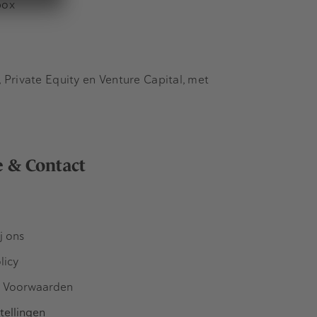
box
Private Equity en Venture Capital, met
e & Contact
j ons
licy
 Voorwaarden
tellingen