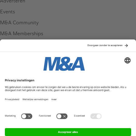
Adverteren
Events
M&A Community
M&A Memberships
League Tables
M&A Magazine
Partners
Service & Contact
Contact
FAQ
Werken bij ons
Privacy Policy
Algemene Voorwaarden