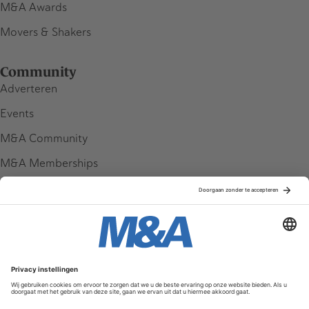
M&A Awards
Movers & Shakers
Community
Adverteren
Events
M&A Community
M&A Memberships
League Tables
M&A Magazine
Partners
Service & Contact
Contact