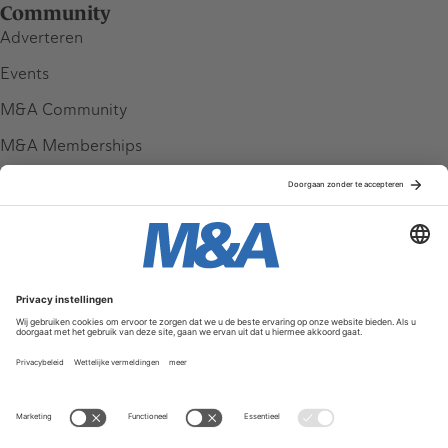
Community
Adverteren
Events
M&A Community
M&A Memberships
League Tables
M&A Magazine
Partners
Service & Contact
Contact
FAQ
Werken bij ons
Privacy Policy