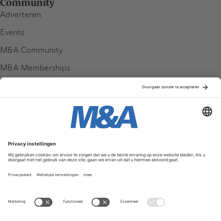
Community
Adverteren
Events
M&A Community
M&A Memberships
League Tables
M&A Magazine
Partners
Service & Contact
Contact
FAQ
Werken bij ons
Privacy Policy