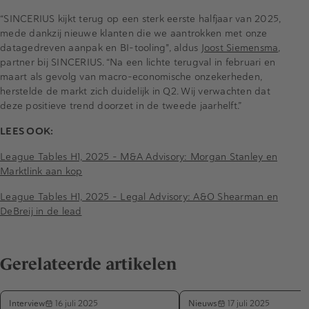
“SINCERIUS kijkt terug op een sterk eerste halfjaar van 2025,
mede dankzij nieuwe klanten die we aantrokken met onze
datagedreven aanpak en BI-tooling", aldus
Joost Siemensma
,
partner bij SINCERIUS. “Na een lichte terugval in februari en
maart als gevolg van macro-economische onzekerheden,
herstelde de markt zich duidelijk in Q2. Wij verwachten dat
deze positieve trend doorzet in de tweede jaarhelft.”
LEES OOK:
League Tables H1, 2025 – M&A Advisory: Morgan Stanley en
Marktlink aan kop
League Tables H1, 2025 - Legal Advisory: A&O Shearman en
DeBreij in de lead
Gerelateerde artikelen
Interview
Nieuws
16 juli 2025
17 juli 2025