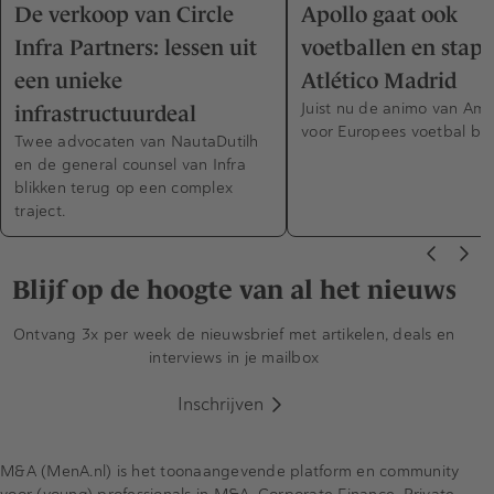
De verkoop van Circle
Apollo gaat ook
Infra Partners: lessen uit
voetballen en stapt
een unieke
Atlético Madrid
Juist nu de animo van Am
infrastructuurdeal
voor Europees voetbal bek
Twee advocaten van NautaDutilh
en de general counsel van Infra
blikken terug op een complex
traject.
Blijf op de hoogte van al het nieuws
Ontvang 3x per week de nieuwsbrief met artikelen, deals en
interviews in je mailbox
Inschrijven
M&A (MenA.nl) is het toonaangevende platform en community
voor (young) professionals in M&A, Corporate Finance, Private