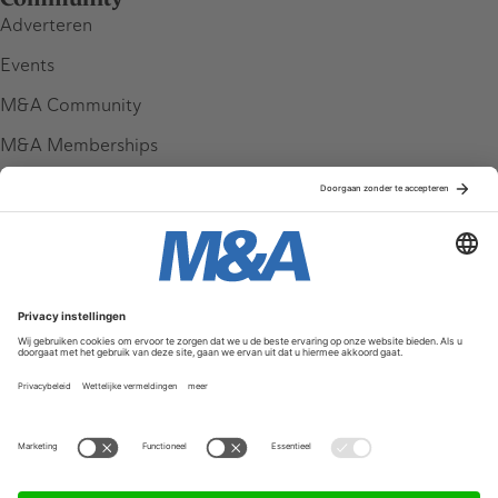
Adverteren
Events
M&A Community
M&A Memberships
League Tables
M&A Magazine
Partners
Service & Contact
Contact
FAQ
Werken bij ons
Privacy Policy