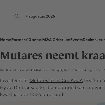
7 augustus 2026
Home
Partners
10 sept: M&A Criterium
Events
Dealmaker.n
Mutares neemt kraa
Dealflash
Internationale M&A
en
Private Equity
Een auteur
14 augustus 202
Investeerder
Mutares SE & Co. KGaA
heeft een
Hyva. De transactie, die nog goedkeuring van 
kwartaal van 2025 afgerond.