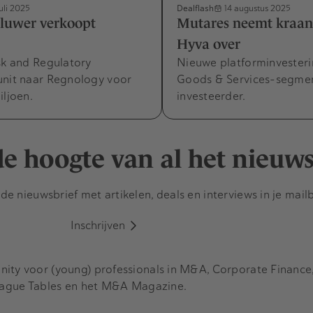
Dealflash
uli 2025
14 augustus 2025
Kluwer verkoopt
Mutares neemt kraana
Hyva over
sk and Regulatory
Nieuwe platforminvesteri
unit naar Regnology voor
Goods & Services-segmen
iljoen.
investeerder.
 de hoogte van al het nieuw
e nieuwsbrief met artikelen, deals en interviews in je mail
Inschrijven
y voor (young) professionals in M&A, Corporate Finance, 
eague Tables en het M&A Magazine.