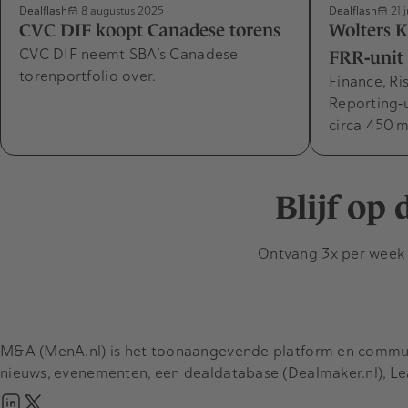
Dealflash
Dealflash
8 augustus 2025
21 j
CVC DIF koopt Canadese torens
Wolters 
CVC DIF neemt SBA’s Canadese
FRR‑unit
torenportfolio over.
Finance, Ri
Reporting‑
circa 450 m
Blijf op
Ontvang 3x per week d
M&A (MenA.nl) is het toonaangevende platform en communit
nieuws, evenementen, een dealdatabase (Dealmaker.nl), L