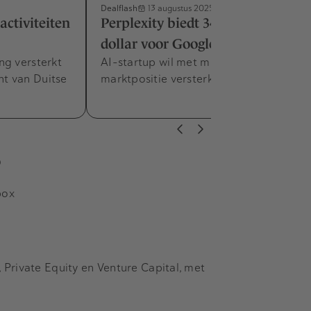
Dealflash
13 augustus 2025
ctiviteiten
Perplexity biedt 34,5 miljard
dollar voor Google Chrome
ng versterkt
AI-startup wil met miljardenbod
t van Duitse
marktpositie versterken.
s
box
Private Equity en Venture Capital, met