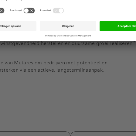
chikt de onderneming over aanzienlijke groeimogelijkhede
kten.
Laumann biedt de overname een aantrekkelijk platform vo
nsen voor een turnaround en carve-out, aangezien de divisi
rs en operationele inefficiënties. “Met onze ervaring in ca
 winstgevendheid herstellen en duurzame groei realiseren,”
ie van Mutares om bedrijven met potentieel en
rsterken via een actieve, langetermijnaanpak.