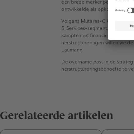
een breed merkenportfolio, bes
ontwikkelde als opkomende mar
Volgens Mutares-CIO Johannes 
& Services-segment. Hij ziet ka
kampte met financiële tegenvalle
herstructureringen willen we de
Laumann.
De overname past in de strateg
herstructureringsbehoefte te ve
Gerelateerde artikelen