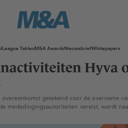
l
League Tables
M&A Awards
Nieuwsbrief
Whitepapers
nactiviteiten Hyva 
5
 overeenkomst getekend voor de overname van
de mededingingsautoriteiten vereist, wordt naa