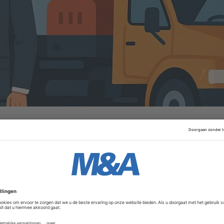
als fabrikant en distributeur van vrachtwagenkranen, met pr
azilië en China. Het bedrijf behaalt een jaaromzet van circa
nemers. Via een multimerkstrategie levert het kranen en di
r en maritieme toepassingen, waarbij kosten-efficiëntie en fl
Advertentie
wezigheid, technische expertise in compacte en middelgro