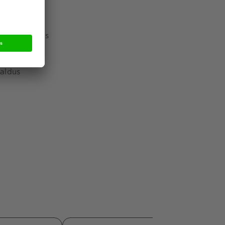
n in zowel
or het Goods
e recent
rve-outs en
 aldus