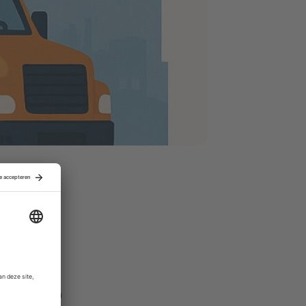
oductie- en
 100 miljoen
ensten aan
exibiliteit
te kranen en