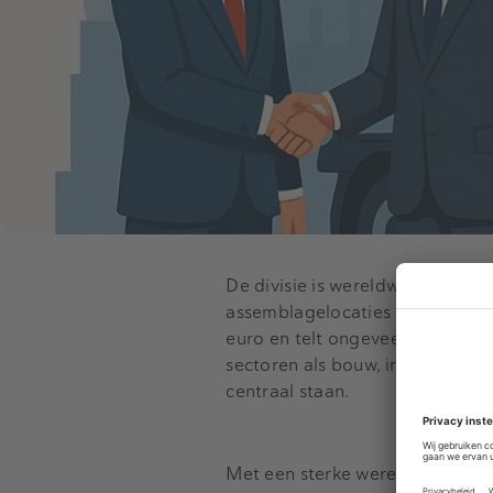
De divisie is wereldwijd actief 
assemblagelocaties in Italië, Br
euro en telt ongeveer 400 werk
sectoren als bouw, infrastructuu
centraal staan.
Met een sterke wereldwijde aan