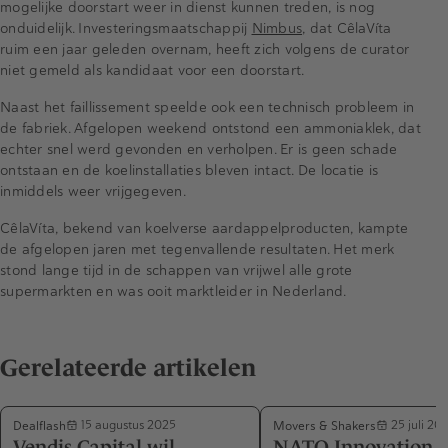
mogelijke doorstart weer in dienst kunnen treden, is nog
onduidelijk. Investeringsmaatschappij
Nimbus
, dat CêlaVíta
ruim een jaar geleden overnam, heeft zich volgens de curator
niet gemeld als kandidaat voor een doorstart.
Naast het faillissement speelde ook een technisch probleem in
de fabriek. Afgelopen weekend ontstond een ammoniaklek, dat
echter snel werd gevonden en verholpen. Er is geen schade
ontstaan en de koelinstallaties bleven intact. De locatie is
inmiddels weer vrijgegeven.
CêlaVíta, bekend van koelverse aardappelproducten, kampte
de afgelopen jaren met tegenvallende resultaten. Het merk
stond lange tijd in de schappen van vrijwel alle grote
supermarkten en was ooit marktleider in Nederland.
Gerelateerde artikelen
Dealflash
Movers & Shakers
15 augustus 2025
25 juli 20
Vendis Capital wil
NATO Innovation 