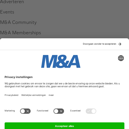
Adverteren
Events
M&A Community
M&A Memberships
League Tables
M&A Magazine
Partners
Service & Contact
Contact
FAQ
Werken bij ons
Privacy Policy
Algemene Voorwaarden