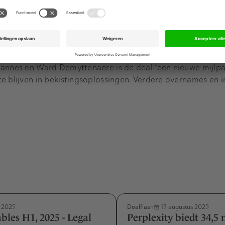
beschikt Construx nu over een geconsolideerde jaaromzet 
werknemers. De merken blijven onder eigen naam opereren, t
innovatie en internationale expansie, met speciale aandac
Jannes en Ward Demyttenaere is de deal “een nieuwe mijlpaa
e blijven in bekistingsoplossingen. Verdere overnames en 
Dealflash
i 2025
13 augustus 2025
bles H1, 2025 - Legal
Perplexity biedt 34,5 