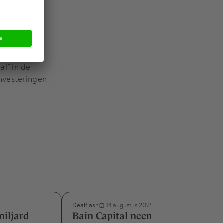
van circa
erwijl het
ht voor
l” in de
investeringen
Dealflash
14 augustus 2025
miljard
Bain Capital neemt belang in