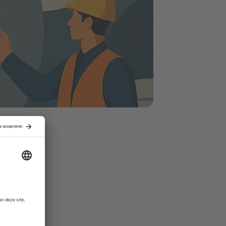
enië.
ingen,
matiseerder