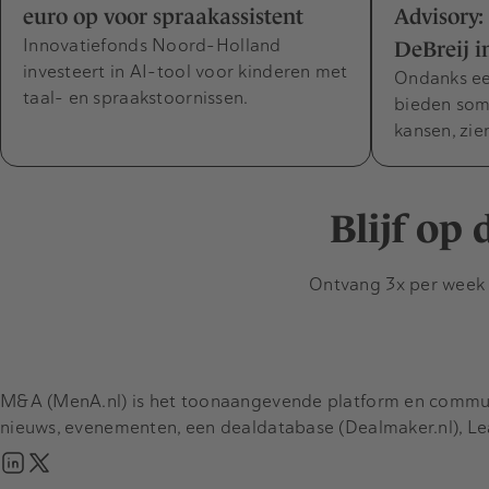
euro op voor spraakassistent
Advisory
Innovatiefonds Noord-Holland
DeBreij i
investeert in AI-tool voor kinderen met
Ondanks ee
taal- en spraakstoornissen.
bieden som
kansen, zie
Blijf op
Ontvang 3x per week d
M&A (MenA.nl) is het toonaangevende platform en communit
nieuws, evenementen, een dealdatabase (Dealmaker.nl), L