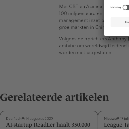
Met CBE en Acimex in de groep 
100 miljoen euro en bijna 700 
management inzet op synergie, 
groeimarkten in China.
Volgens de oprichters Anthony 
ambitie om wereldwijd leidend t
worden niet uitgesloten.
Gerelateerde artikelen
Dealflash
Nieuws
14 augustus 2025
17 jul
AI-startup ReadLer haalt 350.000
League Ta