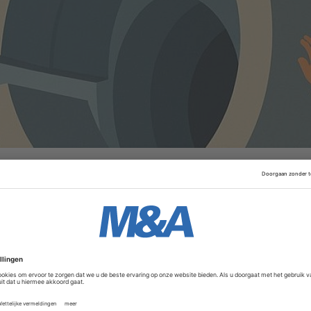
drijf Acimex, gespecialiseerd in zwaar hijsmaterieel met
reedt Construx een nieuwe markt en voegt het vier extra
bestaande netwerk in België, Nederland, Duitsland en Roem
Advertentie
ide Construx uit tot een internationale referentie in bekist
or de prefab betonsector. De overname van de Duitse auto
belangrijke stap in de buy-and-buildstrategie.