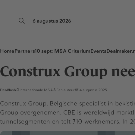
6 augustus 2026
Home
Partners
10 sept: M&A Criterium
Events
Dealmaker.n
Construx Group nee
Dealflash
Internationale M&A
Een auteur
14 augustus 2025
Construx Group, Belgische specialist in beki
Group overgenomen. CBE is wereldwijd marktle
tunnelsegmenten en telt 310 werknemers. In 20