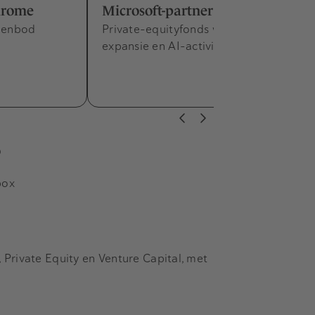
hrome
Microsoft-partner HSO
rdenbod
Private-equityfonds wil wereldwijde
expansie en AI-activiteiten versnellen.
s
box
Private Equity en Venture Capital, met