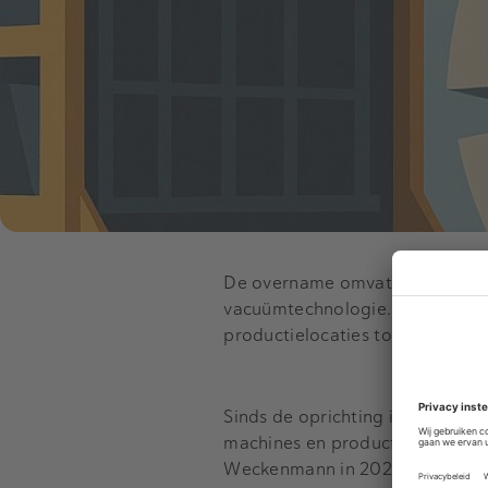
De overname omvat ook zusterbe
vacuümtechnologie. Daarmee bet
productielocaties toe aan zijn 
Sinds de oprichting in 2003 groe
machines en productielijnen vo
Weckenmann in 2023 was al een 