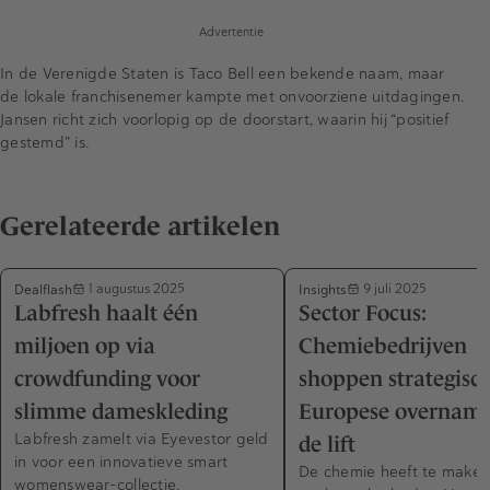
Advertentie
In de Verenigde Staten is Taco Bell een bekende naam, maar
de lokale franchisenemer kampte met onvoorziene uitdagingen.
Jansen richt zich voorlopig op de doorstart, waarin hij “positief
gestemd” is.
Gerelateerde artikelen
Dealflash
Insights
1 augustus 2025
9 juli 2025
Labfresh haalt één
Sector Focus:
miljoen op via
Chemiebedrijven
crowdfunding voor
shoppen strategisch
slimme dameskleding
Europese overname
Labfresh zamelt via Eyevestor geld
de lift
in voor een innovatieve smart
De chemie heeft te make
womenswear-collectie.