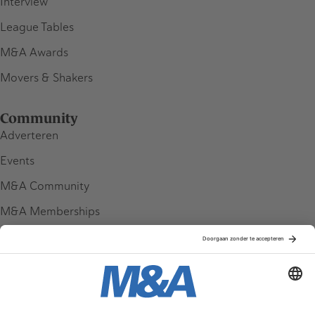
Interview
League Tables
M&A Awards
Movers & Shakers
Community
Adverteren
Events
M&A Community
M&A Memberships
League Tables
M&A Magazine
Partners