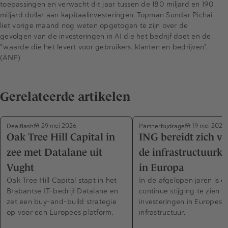
toepassingen en verwacht dit jaar tussen de 180 miljard en 190
miljard dollar aan kapitaalinvesteringen. Topman Sundar Pichai
liet vorige maand nog weten opgetogen te zijn over de
gevolgen van de investeringen in AI die het bedrijf doet en de
"waarde die het levert voor gebruikers, klanten en bedrijven".
(ANP)
Gerelateerde artikelen
Dealflash
Partnerbijdrage
29 mei 2026
19 mei 2026
Oak Tree Hill Capital in
ING bereidt zich vo
zee met Datalane uit
de infrastructuurk
Vught
in Europa
Oak Tree Hill Capital stapt in het
In de afgelopen jaren is e
Brabantse IT-bedrijf Datalane en
continue stijging te zien in
zet een buy-and-build strategie
investeringen in Europese
op voor een Europees platform.
infrastructuur.