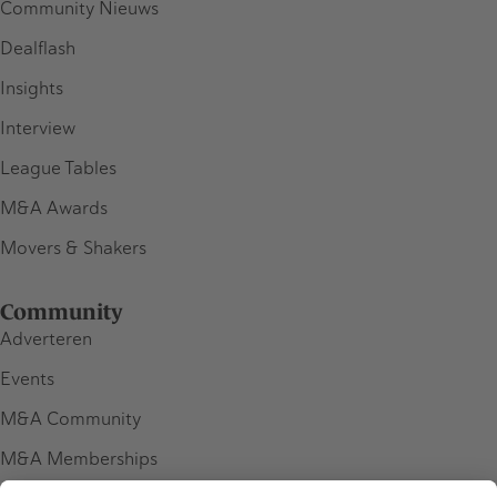
Community Nieuws
Dealflash
Insights
Interview
League Tables
M&A Awards
Movers & Shakers
Community
Adverteren
Events
M&A Community
M&A Memberships