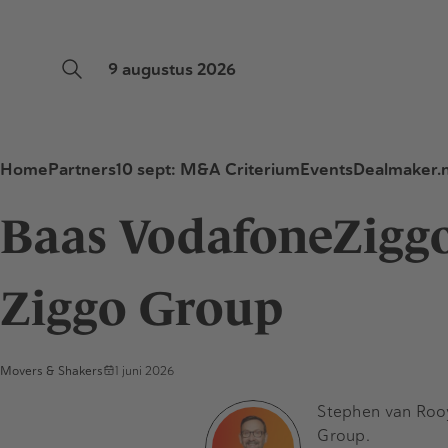
9 augustus 2026
Home
Partners
10 sept: M&A Criterium
Events
Dealmaker.n
Baas VodafoneZiggo
Ziggo Group
Movers & Shakers
1 juni 2026
Stephen van Roo
Group.