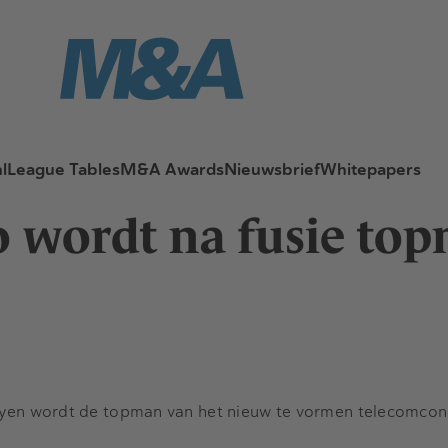
l
League Tables
M&A Awards
Nieuwsbrief
Whitepapers
 wordt na fusie to
yen wordt de topman van het nieuw te vormen telecomcon