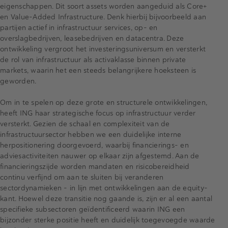
eigenschappen. Dit soort assets worden aangeduid als Core+
en Value-Added Infrastructure. Denk hierbij bijvoorbeeld aan
partijen actief in infrastructuur services, op- en
overslagbedrijven, leasebedrijven en datacentra. Deze
ontwikkeling vergroot het investeringsuniversum en versterkt
de rol van infrastructuur als activaklasse binnen private
markets, waarin het een steeds belangrijkere hoeksteen is
geworden.
Om in te spelen op deze grote en structurele ontwikkelingen,
heeft ING haar strategische focus op infrastructuur verder
versterkt. Gezien de schaal en complexiteit van de
infrastructuursector hebben we een duidelijke interne
herpositionering doorgevoerd, waarbij financierings- en
adviesactiviteiten nauwer op elkaar zijn afgestemd. Aan de
financieringszijde worden mandaten en risicobereidheid
continu verfijnd om aan te sluiten bij veranderen
sectordynamieken – in lijn met ontwikkelingen aan de equity-
kant. Hoewel deze transitie nog gaande is, zijn er al een aantal
specifieke subsectoren geïdentificeerd waarin ING een
bijzonder sterke positie heeft en duidelijk toegevoegde waarde