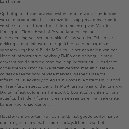
kan bieden.
Op het gebied van adviesdiensten hebben we, als onderdeel
van een breder initiatief om onze focus op private markten te
versterken – met bijvoorbeeld de benoeming van Maarten
Koning tot Global Head of Private Markets en met
ondersteuning van senior bankier Cefas van den Tol – onze
dekking van op infrastructuur gerichte asset managers en
sponsors uitgebreid. Bij de M&A-tak is het aanstellen van een
Head of Infrastructure Advisory EMEA een belangrijke stap
geweest om de strategische focus op infrastructuur verder te
onderstrepen. Door nauwe samenwerking met en tussen de
coverage teams voor private markets, gespecialiseerde
infrastructuur advisory collega’s in Londen, Amsterdam, Madrid
en Frankfurt, en sectorgerichte M&A-teams (waaronder Energy,
Digital Infrastructure, en Transport & Logistics), richten wij ons
actief op het identificeren, creëren en realiseren van relevante
kansen voor onze klanten.
Het sterke momentum van de markt, met goede performance
door de jaren en verschillende markcycli heen, wat het
vertrouwen en de interesse van investeerders verder heeft