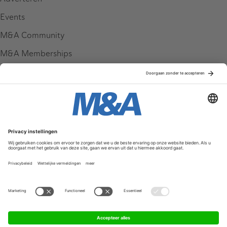
Events
M&A Community
M&A Memberships
League Tables
M&A Magazine
Partners
Service & Contact
Contact
FAQ
Werken bij ons
Privacy Policy
Algemene Voorwaarden