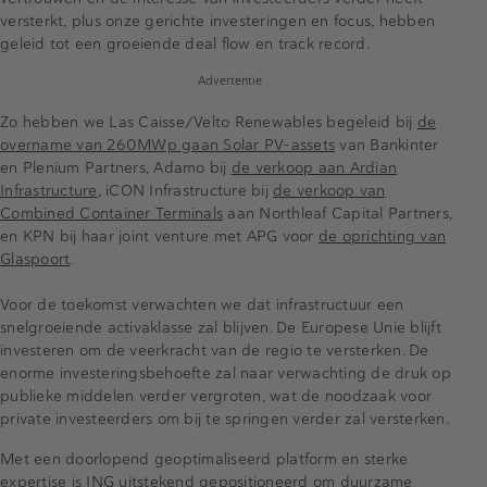
versterkt, plus onze gerichte investeringen en focus, hebben
geleid tot een groeiende deal flow en track record.
Advertentie
Zo hebben we Las Caisse/Velto Renewables begeleid bij
de
overname van 260MWp gaan Solar PV-assets
van Bankinter
en Plenium Partners, Adamo bij
de verkoop aan Ardian
Infrastructure
, iCON Infrastructure bij
de verkoop van
Combined Container Terminals
aan Northleaf Capital Partners,
en KPN bij haar joint venture met APG voor
de oprichting van
Glaspoort
.
Voor de toekomst verwachten we dat infrastructuur een
snelgroeiende activaklasse zal blijven. De Europese Unie blijft
investeren om de veerkracht van de regio te versterken. De
enorme investeringsbehoefte zal naar verwachting de druk op
publieke middelen verder vergroten, wat de noodzaak voor
private investeerders om bij te springen verder zal versterken.
Met een doorlopend geoptimaliseerd platform en sterke
expertise is ING uitstekend gepositioneerd om duurzame