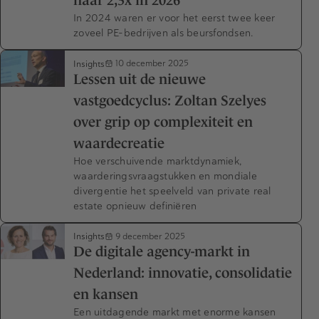
naar 2,3x in 2026
In 2024 waren er voor het eerst twee keer
zoveel PE-bedrijven als beursfondsen.
Insights
10 december 2025
Lessen uit de nieuwe
vastgoedcyclus: Zoltan Szelyes
over grip op complexiteit en
waardecreatie
Hoe verschuivende marktdynamiek,
waarderingsvraagstukken en mondiale
divergentie het speelveld van private real
estate opnieuw definiëren
Insights
9 december 2025
De digitale agency-markt in
Nederland: innovatie, consolidatie
en kansen
Een uitdagende markt met enorme kansen