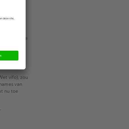
 Tweede
en de
an ongewenste
 een
or de
et vifo), zou
rnames van
ot nu toe
-