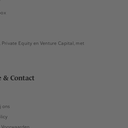
box
Private Equity en Venture Capital, met
e & Contact
j ons
licy
 Voorwaarden