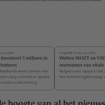
Insights
nuari 2026
25 februari 2026
 investeert 5 miljoen in
Wetten WOZT en Vif
Ventures
overnames van vitale
fasefonds werkt samen met
Volgens een rapport valt
pers nog voordat er sprake
het investeringsklimaagt
 formele onderneming.
 de hoogte van al het nieuw