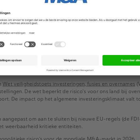
Vincent Karremans
(Economische Zaken) in een brief aan de
h op
een rapport hierover
van SEO Economisch Onderzoek 
Advertentie
e wetten hun doel waarschijnlijk bereiken: het beperken v
en. Vooral de WOZT, die geldt voor de telecomsector, werkt
e voor de overheid als onwenselijk gelden. Bedrijven met
l af van investeringen, waardoor daadwerkelijk ingrijpen do
het rapport.
de
Wet veiligheidstoets investeringen, fusies en overnames
(W
ellingen. De wet beperkt de risico's voor ons land bij ove
pport. De impact op het algemene investeringsklimaat valt t
aangepast om aan te sluiten bij nieuwe EU-regels (de FDI
 weerbaarheid kritieke entiteiten.
geopolitieke risico’s voor de mondiale M&A-markt in 2026