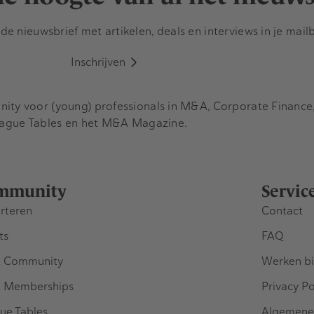
e nieuwsbrief met artikelen, deals en interviews in je mail
Inschrijven
y voor (young) professionals in M&A, Corporate Finance, 
eague Tables en het M&A Magazine.
mmunity
Servic
rteren
Contact
ts
FAQ
 Community
Werken bi
 Memberships
Privacy Po
ue Tables
Algemene