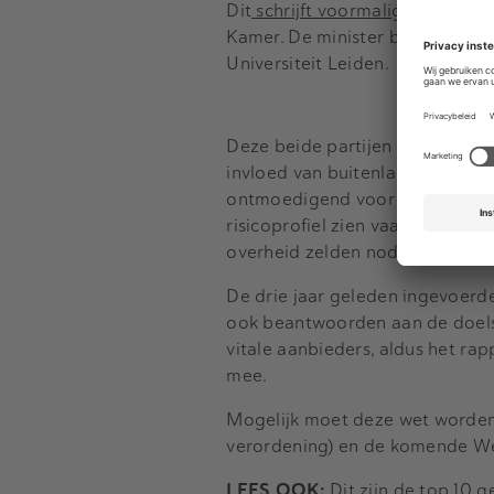
Dit
schrijft voormalig minister 
Kamer. De minister baseert zic
Universiteit Leiden.
Deze beide partijen dat de twe
invloed van buitenlandse partij
ontmoedigend voor overnames di
risicoprofiel zien vaak vooraf a
overheid zelden nodig is, aldus 
De drie jaar geleden ingevoer
ook beantwoorden aan de doelst
vitale aanbieders, aldus het ra
mee.
Mogelijk moet deze wet worden 
verordening) en de komende Wet
LEES OOK:
Dit zijn de top 10 