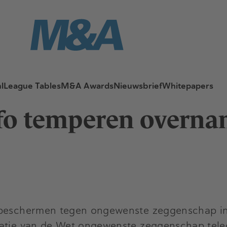
l
League Tables
M&A Awards
Nieuwsbrief
Whitepapers
o temperen overnam
n beschermen tegen ongewenste zeggenschap in
luatie van de Wet ongewenste zeggenschap te