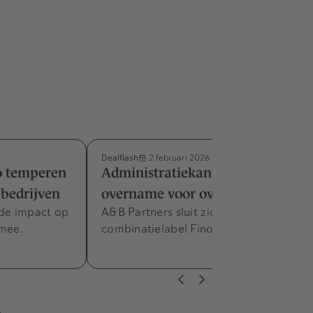
Dealflash
2 februari 2026
o temperen
Administratiekantoor werkt aan
 bedrijven
overname voor over jaren
 de impact op
A&B Partners sluit zich aan bij
 mee.
combinatielabel Finovion Premium.
s