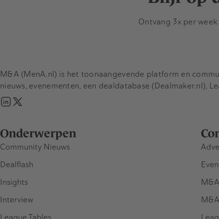
Ontvang 3x per week d
M&A (MenA.nl) is het toonaangevende platform en communit
nieuws, evenementen, een dealdatabase (Dealmaker.nl), L
Onderwerpen
Co
Community Nieuws
Adve
Dealflash
Even
Insights
M&A
Interview
M&A
League Tables
Leag