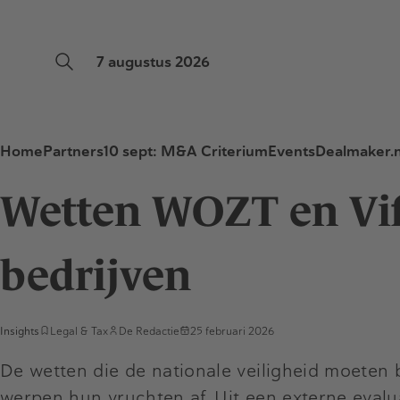
7 augustus 2026
Home
Partners
10 sept: M&A Criterium
Events
Dealmaker.n
Wetten WOZT en Vif
bedrijven
Insights
Legal & Tax
De Redactie
25 februari 2026
De wetten die de nationale veiligheid moete
werpen hun vruchten af. Uit een externe eva