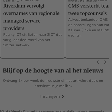
Dealflash
Movers & Shakers
3 maart 2026
2 maart 2
Riverdam vervolgt
CMS versterkt tea
overnames van regionale
twee topcounsels
Advocatenkantoor CMS ko
managed service
de aanstellingen aan van
providers
Keuper (links) en Maurits 
Reality ICT uit Beilen naar 2ICT dat
(rechts).
vorig jaar deel werd van het
Smizer-netwerk.
Blijf op de hoogte van al het nieuws
Ontvang 3x per week de nieuwsbrief met artikelen, deals en
interviews in je mailbox
Inschrijven
M&A (MenA.nl) is het toonaangevende platform en community