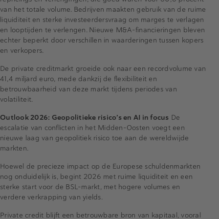
van het totale volume. Bedrijven maakten gebruik van de ruime
liquiditeit en sterke investeerdersvraag om marges te verlagen
en looptijden te verlengen. Nieuwe M&A-financieringen bleven
echter beperkt door verschillen in waarderingen tussen kopers
en verkopers.
De private creditmarkt groeide ook naar een recordvolume van
41,4 miljard euro, mede dankzij de flexibiliteit en
betrouwbaarheid van deze markt tijdens periodes van
volatiliteit.
Outlook 2026: Geopolitieke risico’s en AI in focus
De
escalatie van conflicten in het Midden-Oosten voegt een
nieuwe laag van geopolitiek risico toe aan de wereldwijde
markten.
Hoewel de precieze impact op de Europese schuldenmarkten
nog onduidelijk is, begint 2026 met ruime liquiditeit en een
sterke start voor de BSL-markt, met hogere volumes en
verdere verkrapping van yields.
Private credit blijft een betrouwbare bron van kapitaal, vooral