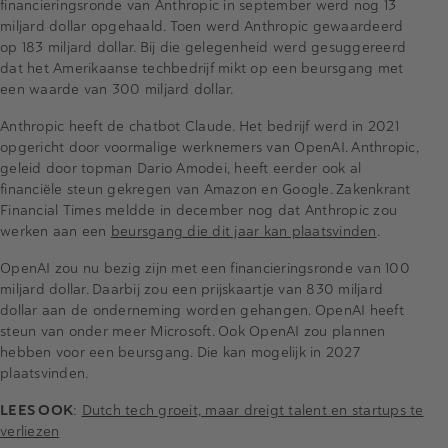
financieringsronde van Anthropic in september werd nog 13
miljard dollar opgehaald. Toen werd Anthropic gewaardeerd
op 183 miljard dollar. Bij die gelegenheid werd gesuggereerd
dat het Amerikaanse techbedrijf mikt op een beursgang met
een waarde van 300 miljard dollar.
Anthropic heeft de chatbot Claude. Het bedrijf werd in 2021
opgericht door voormalige werknemers van OpenAI. Anthropic,
geleid door topman Dario Amodei, heeft eerder ook al
financiële steun gekregen van Amazon en Google. Zakenkrant
Financial Times meldde in december nog dat Anthropic zou
werken aan een
beursgang die dit jaar kan plaatsvinden
.
OpenAI zou nu bezig zijn met een financieringsronde van 100
miljard dollar. Daarbij zou een prijskaartje van 830 miljard
dollar aan de onderneming worden gehangen. OpenAI heeft
steun van onder meer Microsoft. Ook OpenAI zou plannen
hebben voor een beursgang. Die kan mogelijk in 2027
plaatsvinden.
LEES OOK
:
Dutch tech groeit, maar dreigt talent en startups te
verliezen