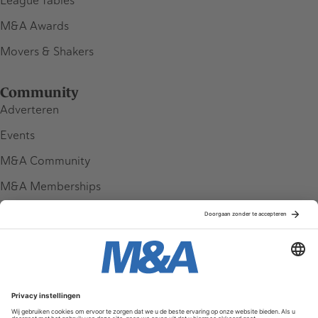
League Tables
M&A Awards
Movers & Shakers
Community
Adverteren
Events
M&A Community
M&A Memberships
League Tables
M&A Magazine
Partners
Service & Contact