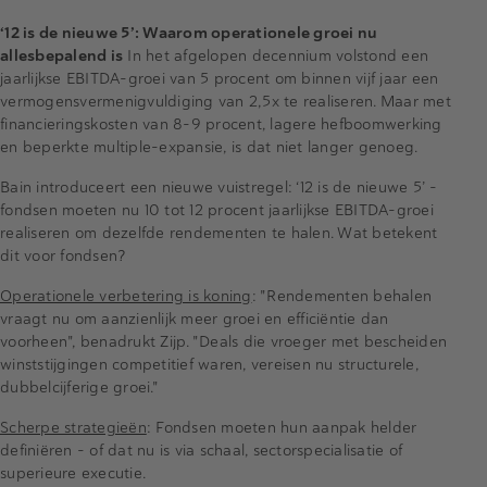
‘12 is de nieuwe 5’: Waarom operationele groei nu
allesbepalend is
In het afgelopen decennium volstond een
jaarlijkse EBITDA-groei van 5 procent om binnen vijf jaar een
vermogensvermenigvuldiging van 2,5x te realiseren. Maar met
financieringskosten van 8-9 procent, lagere hefboomwerking
en beperkte multiple-expansie, is dat niet langer genoeg.
Bain introduceert een nieuwe vuistregel: ‘12 is de nieuwe 5’ –
fondsen moeten nu 10 tot 12 procent jaarlijkse EBITDA-groei
realiseren om dezelfde rendementen te halen. Wat betekent
dit voor fondsen?
Operationele verbetering is koning
: "Rendementen behalen
vraagt nu om aanzienlijk meer groei en efficiëntie dan
voorheen", benadrukt Zijp. "Deals die vroeger met bescheiden
winststijgingen competitief waren, vereisen nu structurele,
dubbelcijferige groei."
Scherpe strategieën
: Fondsen moeten hun aanpak helder
definiëren – of dat nu is via schaal, sectorspecialisatie of
superieure executie.