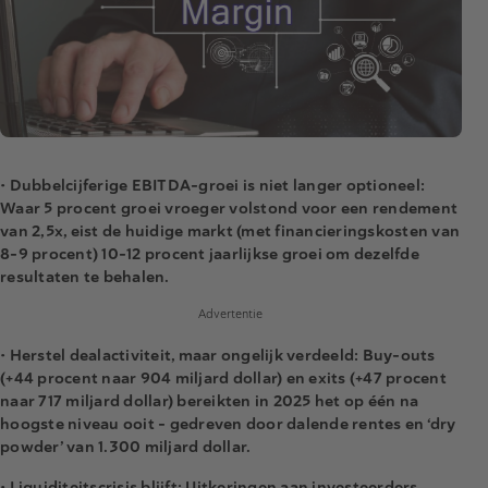
• Dubbelcijferige EBITDA-groei is niet langer optioneel:
Waar 5 procent groei vroeger volstond voor een rendement
van 2,5x, eist de huidige markt (met financieringskosten van
8-9 procent) 10-12 procent jaarlijkse groei om dezelfde
resultaten te behalen.
Advertentie
• Herstel dealactiviteit, maar ongelijk verdeeld: Buy-outs
(+44 procent naar 904 miljard dollar) en exits (+47 procent
naar 717 miljard dollar) bereikten in 2025 het op één na
hoogste niveau ooit – gedreven door dalende rentes en ‘dry
powder’ van 1.300 miljard dollar.
• Liquiditeitscrisis blijft: Uitkeringen aan investeerders