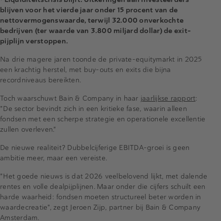
blijven voor het vierde jaar onder 15 procent van de
nettovermogenswaarde, terwijl 32.000 onverkochte
bedrijven (ter waarde van 3.800 miljard dollar) de exit-
pijplijn verstoppen.
Na drie magere jaren toonde de private-equitymarkt in 2025
een krachtig herstel, met buy-outs en exits die bijna
recordniveaus bereikten.
Toch waarschuwt Bain & Company in haar
jaarlijkse rapport
:
"De sector bevindt zich in een kritieke fase, waarin alleen
fondsen met een scherpe strategie en operationele excellentie
zullen overleven."
De nieuwe realiteit? Dubbelcijferige EBITDA-groei is geen
ambitie meer, maar een vereiste.
"Het goede nieuws is dat 2026 veelbelovend lijkt, met dalende
rentes en volle dealpijplijnen. Maar onder die cijfers schuilt een
harde waarheid: fondsen moeten structureel beter worden in
waardecreatie", zegt Jeroen Zijp, partner bij Bain & Company
Amsterdam.