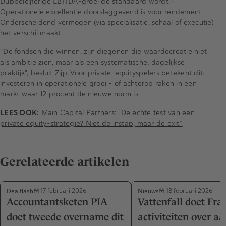
Dubbelcijferige EBITDA-groei de standaard wordt. •
Operationele excellentie doorslaggevend is voor rendement. •
Onderscheidend vermogen (via specialisatie, schaal of executie)
het verschil maakt.
"De fondsen die winnen, zijn diegenen die waardecreatie niet
als ambitie zien, maar als een systematische, dagelijkse
praktijk", besluit Zijp. Voor private-equityspelers betekent dit:
investeren in operationele groei – of achterop raken in een
markt waar 12 procent de nieuwe norm is.
LEES OOK:
Main Capital Partners: “De echte test van een
private equity-strategie? Niet de instap, maar de exit”
Gerelateerde artikelen
Dealflash
Nieuws
17 februari 2026
18 februari 2026
Accountantsketen PIA
Vattenfall doet Fra
doet tweede overname dit
activiteiten over a