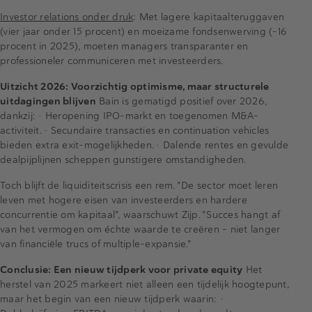
Investor relations onder druk
: Met lagere kapitaalteruggaven
(vier jaar onder 15 procent) en moeizame fondsenwerving (-16
procent in 2025), moeten managers transparanter en
professioneler communiceren met investeerders.
Uitzicht 2026: Voorzichtig optimisme, maar structurele
uitdagingen blijven
Bain is gematigd positief over 2026,
dankzij: • Heropening IPO-markt en toegenomen M&A-
activiteit. • Secundaire transacties en continuation vehicles
bieden extra exit-mogelijkheden. • Dalende rentes en gevulde
dealpijplijnen scheppen gunstigere omstandigheden.
Toch blijft de liquiditeitscrisis een rem. "De sector moet leren
leven met hogere eisen van investeerders en hardere
concurrentie om kapitaal", waarschuwt Zijp. "Succes hangt af
van het vermogen om échte waarde te creëren – niet langer
van financiële trucs of multiple-expansie."
Conclusie: Een nieuw tijdperk voor private equity
Het
herstel van 2025 markeert niet alleen een tijdelijk hoogtepunt,
maar het begin van een nieuw tijdperk waarin: •