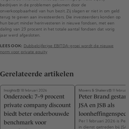
bedrijven in de problemen gekomen door de
onverkoopbaarheid van hun bezit. Zij slagen er niet in om geld
terug te geven aan investeerders. Die investeerders konden op
hun beurt minder herinvesteren in nieuwe fondsen, met een
daling van 23 procent in het totale aantal fondsen dat vorig
jaar werd afgesloten.
LEES OOK:
Dubbelcijferige EBITDA-groei wordt de nieuwe
norm voor private equity
Gerelateerde artikelen
Insights
Movers & Shakers
18 februari 2026
11 februar
Onderzoek: 7–9 procent
Peter Brand gestart
private company discount
JSA en JSB als
biedt beter onderbouwde
loonheffingenspecia
Per 1 februari 2026 is Pet
benchmark voor
in dienst getreden bij JSA