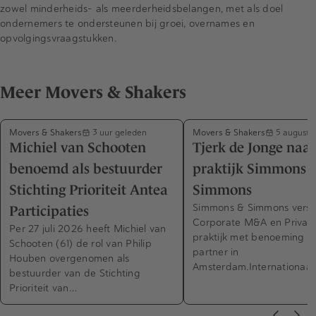
zowel minderheids- als meerderheidsbelangen, met als doel
ondernemers te ondersteunen bij groei, overnames en
opvolgingsvraagstukken.
Meer Movers & Shakers
Movers & Shakers
Movers & Shakers
3 uur geleden
5 augustu
Michiel van Schooten
Tjerk de Jonge naa
benoemd als bestuurder
praktijk Simmons 
Stichting Prioriteit Antea
Simmons
Simmons & Simmons verst
Participaties
Corporate M&A en Private
Per 27 juli 2026 heeft Michiel van
praktijk met benoeming n
Schooten (61) de rol van Philip
partner in
Houben overgenomen als
Amsterdam.Internationaa
bestuurder van de Stichting
Prioriteit van…