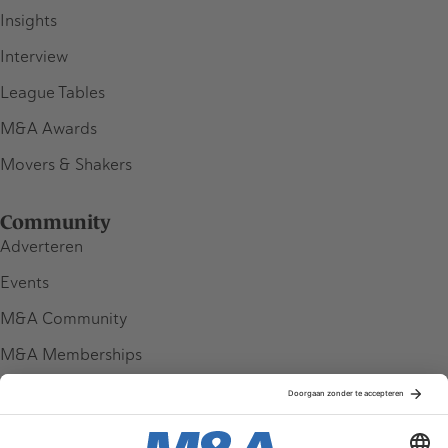
Insights
Interview
League Tables
M&A Awards
Movers & Shakers
Community
Adverteren
Events
M&A Community
M&A Memberships
League Tables
M&A Magazine