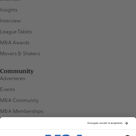
Insights
Interview
League Tables
M&A Awards
Movers & Shakers
Community
Adverteren
Events
M&A Community
M&A Memberships
League Tables
M&A Magazine