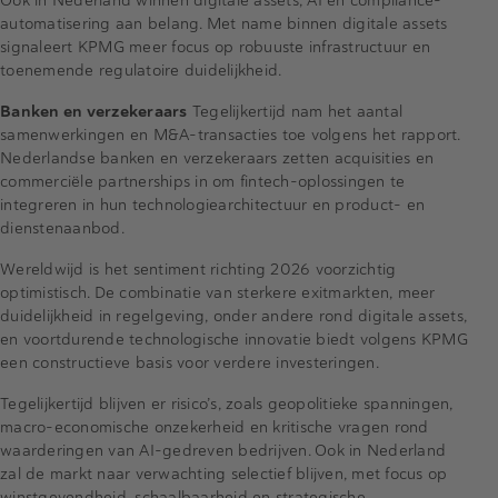
Ook in Nederland winnen digitale assets, AI en compliance-
automatisering aan belang. Met name binnen digitale assets
signaleert KPMG meer focus op robuuste infrastructuur en
toenemende regulatoire duidelijkheid.
Banken en verzekeraars
Tegelijkertijd nam het aantal
samenwerkingen en M&A-transacties toe volgens het rapport.
Nederlandse banken en verzekeraars zetten acquisities en
commerciële partnerships in om fintech-oplossingen te
integreren in hun technologiearchitectuur en product- en
dienstenaanbod.
Wereldwijd is het sentiment richting 2026 voorzichtig
optimistisch. De combinatie van sterkere exitmarkten, meer
duidelijkheid in regelgeving, onder andere rond digitale assets,
en voortdurende technologische innovatie biedt volgens KPMG
een constructieve basis voor verdere investeringen.
Tegelijkertijd blijven er risico’s, zoals geopolitieke spanningen,
macro-economische onzekerheid en kritische vragen rond
waarderingen van AI-gedreven bedrijven. Ook in Nederland
zal de markt naar verwachting selectief blijven, met focus op
winstgevendheid, schaalbaarheid en strategische