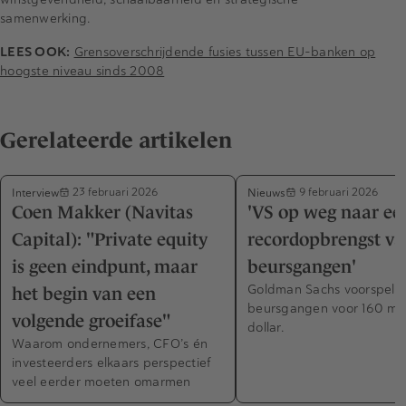
samenwerking.
LEES OOK:
Grensoverschrijdende fusies tussen EU-banken op
hoogste niveau sinds 2008
Gerelateerde artikelen
Interview
Nieuws
23 februari 2026
9 februari 2026
Coen Makker (Navitas
'VS op weg naar ee
Capital): "Private equity
recordopbrengst v
is geen eindpunt, maar
beursgangen'
Goldman Sachs voorspelt 
het begin van een
beursgangen voor 160 mil
volgende groeifase"
dollar.
Waarom ondernemers, CFO’s én
investeerders elkaars perspectief
veel eerder moeten omarmen