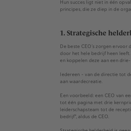
Hun succes ligt niet in één opva
principes, die ze diep in de org
1. Strategische helde
De beste CEO’s zorgen ervoor da
door het hele bedrijf heen leef
en koppelen deze aan een drie- t
Iedereen – van de directie tot 
aan waardecreatie.
Een voorbeeld: een CEO van een
tot één pagina met drie kernprio
leiderschapsteam tot de recept
bedrijf", aldus de CEO.
Strategische helderheid is geen