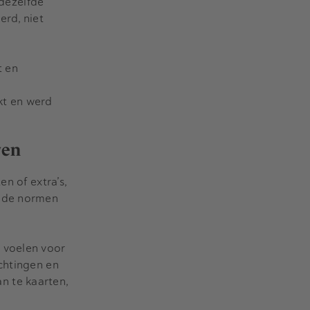
dezelfde
erd, niet
t en
kt en werd
wen
n of extra’s,
n de normen
 voelen voor
chtingen en
n te kaarten,