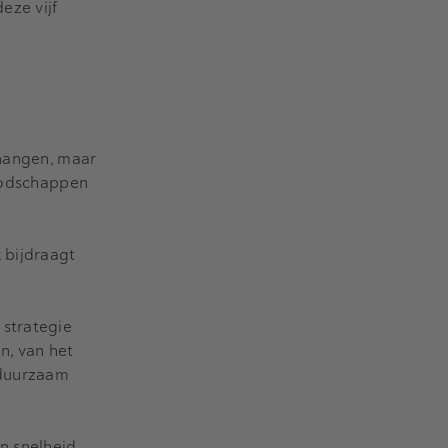
eze vijf
 hangen, maar
boodschappen
 bijdraagt
 strategie
n, van het
 duurzaam
n snelheid