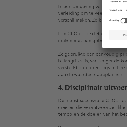
In een omgeving vol chaos en ve
verleiding om te veel initiatieve
verschil maken. Ze beschermen t
Een CEO uit de detailhandel deel
maken met een gebrek aan focu
Ze gebruikte een eenvoudig prio
belangrijkst is, wat volgende ko
versterkt door meetings te hers
aan de waardecreatieplannen.
4. Disciplinair uitvo
De meest succesvolle CEO’s zett
creëren die verantwoordelijkhei
tempo en de doelen van het bedr