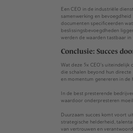
Een CEO in de industriële diens
samenwerking en bevoegdheid –
documenten specificeerden wat 
beslissingsbevoegdheden ligge
werden de waarden tastbaar in 
Conclusie: Succes doo
Wat deze 5x CEO’s uiteindelijk 
die schalen beyond hun directe
en momentum genereren in de h
In de best presterende bedrijv
waardoor onderpresteren moeilij
Duurzaam succes komt voort uit
strategische helderheid, talent
van vertrouwen en verantwoorde