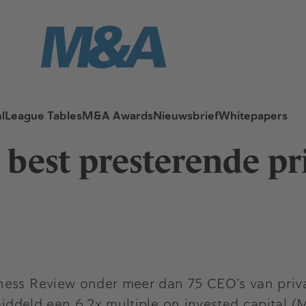
l
League Tables
M&A Awards
Nieuwsbrief
Whitepapers
best presterende pri
ness Review onder meer dan 75 CEO’s van priv
emiddeld een 6,2x multiple on invested capital 