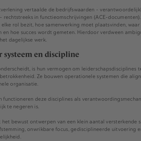
tverlening vertaalde de bedrijfswaarden – verantwoordelijk
 rechtstreeks in functieomschrijvingen (ACE-documenten)
elke rol bezit, hoe samenwerking moet plaatsvinden, waar
n en hoe succes wordt gemeten. Hierdoor verdween ambigu
het dagelijkse werk.
r systeem en discipline
onderscheidt, is hun vermogen om leiderschapsdisciplines 
 betrokkenheid. Ze bouwen operationele systemen die alig
ele organisatie.
en functioneren deze disciplines als verantwoordingsmecha
k te negeren is.
 het bewust ontwerpen van een klein aantal versterkende 
afstemming, onwrikbare focus, gedisciplineerde uitvoering e
lijkheid.