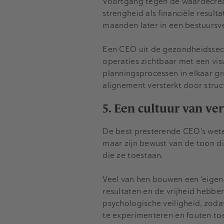
Voortgang tegen de waardecrea
strengheid als financiële resul
maanden later in een bestuursv
Een CEO uit de gezondheidssect
operaties zichtbaar met een vi
planningsprocessen in elkaar g
alignement versterkt door struc
5. Een cultuur van v
De best presterende CEO’s weten 
maar zijn bewust van de toon d
die ze toestaan.
Veel van hen bouwen een ‘eigen
resultaten en de vrijheid hebbe
psychologische veiligheid, zod
te experimenteren en fouten to