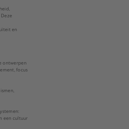
heid,
. Deze
ïteit en
te ontwerpen
nement, focus
nismen,
systemen:
n een cultuur