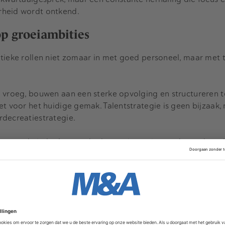
rheid wordt ontkend.
op groeiambities
tieke rollen niet zomaar in met goed personeel, maar met 
n vroeg, bouwen aan een sterke opvolging en structureren 
et voor het huidige gemak. Talentstrategie is geen bijzaak,
rdecreatiestrategie.
 voerde ieder kwartaal talentreviews uit met de raad van 
ld op prestaties, potentieel, vertrekrisico en opvolgingskl
ieus genomen als financiële risico’s. De vraag die deze CEO’
gebouwd voor het bedrijf dat we willen worden?"
p high-impact prioriteiten