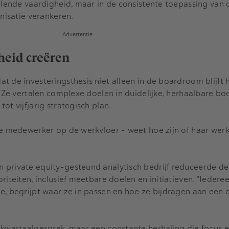
llende vaardigheid, maar in de consistente toepassing van d
anisatie verankeren.
Advertentie
rheid creëren
t de investeringsthesis niet alleen in de boardroom blijft
t. Ze vertalen complexe doelen in duidelijke, herhaalbare 
ot vijfjarig strategisch plan.
de medewerker op de werkvloer – weet hoe zijn of haar werk
 private equity-gesteund analytisch bedrijf reduceerde de
riteiten, inclusief meetbare doelen en initiatieven. "Iederee
ie, begrijpt waar ze in passen en hoe ze bijdragen aan een
 kwartaalgesprek, maar een constante herhaling die focus e