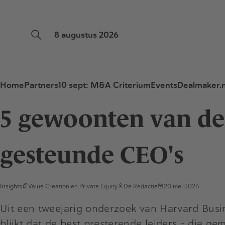
8 augustus 2026
Home
Partners
10 sept: M&A Criterium
Events
Dealmaker.n
5 gewoonten van de 
gesteunde CEO's
Insights
Value Creation
en
Private Equity
De Redactie
20 mei 2026
Uit een tweejarig onderzoek van Harvard Busi
blijkt dat de best presterende leiders – die g