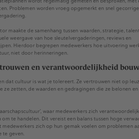
tieplannen wordt regelmatig gemeten en besproken, met 
taten. Problemen worden vroeg opgemerkt en snel gecorrige
ergadering.
or maakte de samenhang tussen waarden, strategie, talen
suele weergave van hoe sleutelvergaderingen, reviews en
rijpen. Hierdoor begrepen medewerkers hoe uitvoering wer
tuur, niet door herinneringen.
ertrouwen en verantwoordelijkheid bou
dat cultuur is wat je tolereert. Ze vertrouwen niet op leuze
ie ze zetten, de waarden en gedragingen die ze belonen e
aarschapscultuur’, waar medewerkers zich verantwoordelijk
n om te handelen. Dit vereist een balans tussen hoge verwa
at medewerkers zich op hun gemak voelen om problemen aa
e te geven.