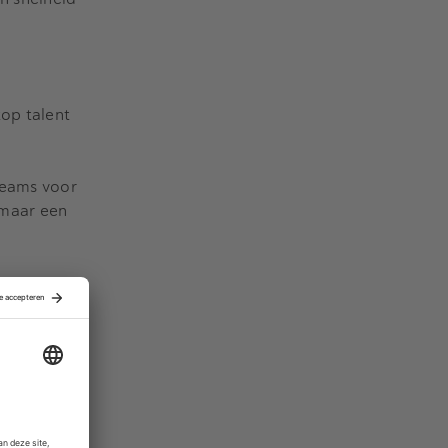
top talent
teams voor
 maar een
bestuur,
aarheid.
s zich