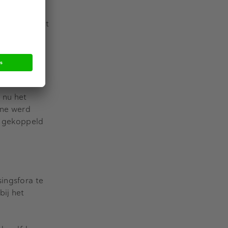
an de
’ die écht het
rde, had te
 nu het
ine werd
s, gekoppeld
singsfora te
bij het