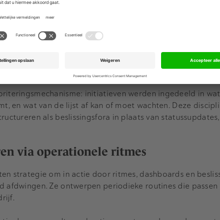
randering blijven de beste CEO’s lasergericht. Ze weersta
n na te jagen en concentreren zich op drie tot vijf ‘big rocks
ijd, energie en kapitaal voor wat ertoe doet.
de: "Elk bedrijf dat ik heb gezien en dat niet goed prestee
s."
riteringsmechanisme: initiatieven werden ingedeeld in wat
mt, en wat van de lijst af kan of moet wachten. Deze discipl
tructureren als beslissingsfora in plaats van statussupdate
eren via operationele ritmes
en strategie om in actie door ritmes, dashboards en beslis
d afdwingen. Ze ontwerpen periodieke routines die passen 
ijf.