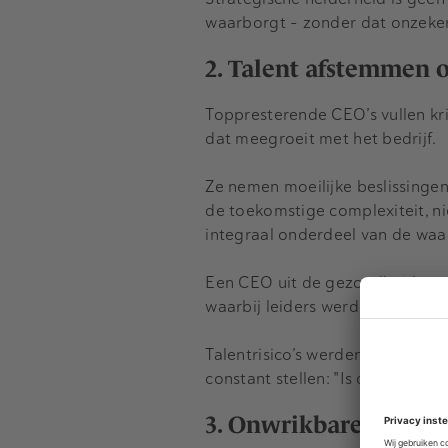
waarborgt – zonder dat onzeke
2. Talent afstemmen 
Toppresterende CEO’s vullen kri
dat meegroeit met het bedrijf.
Ze nemen moeilijke beslissinge
de toekomstige complexiteit, ni
integraal onderdeel van de waa
Een CEO uit de gezondheidszorg
waarbij leiders werden beoordee
Talentrisico’s werden net zo ser
constant stellen: "Is dit team 
3. Onwrikbare focus o