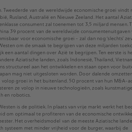
en. Tweederde van de wereldwijde economische groei vindt n
abië, Rusland, Australië en Nieuwe Zeeland. Het aantal Azia
klasse consument zal toenemen tot 3,5 miljard mensen. Te
 China 39 procent van de wereldwijde consumentenuitgaven
nmisbaar voor economische groei - zal dan nog ‘slechts’ ze
 Westen om de smaak te begrijpen van deze miljarden toek
ijk een aantal dingen over Azië te begrijpen. Ten eerste is h
Andere Aziatische landen, zoals Indonesië, Thailand, Vietna
eens structureel aan het ontwikkelen en staan open voor bui
Japan mag niet uitgesloten worden. Door dalende omzetten
volop groei in het buitenland. 50 procent van hun M&A-act
esteren ze volop in nieuwe technologieën, zoals kunstmatig
ch en robotics.
esten is de politiek. In plaats van vrije markt werkt het bed
d om optimaal te profiteren van de economische ontwikke
meester. Het overheidsmodel van de meeste Aziatische lande
ch systeem met minder vrijheid voor de burger, waarbij de