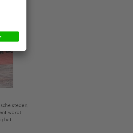
ische steden,
ent wordt
j het