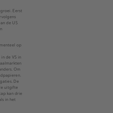
groei. Eerst
ervolgens
 van de US
an
momenteel op
in de VS in
taalmarkten
 anders. Om
ldpapieren.
gaties. De
e uitgifte
tap kan drie
ls in het