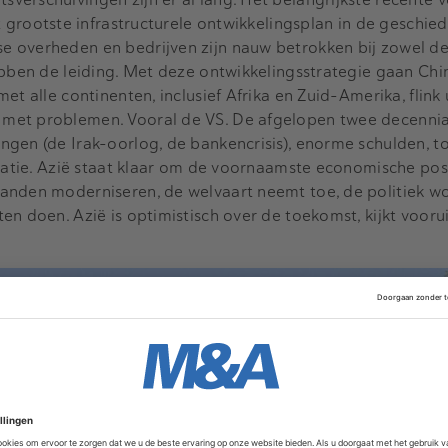
t grootste infrastructurele ontwikkelingsplan in de geschied
 overheden en bedrijven zijn nauw betrokken bij zowel de 
ebben de leiding. Met deze ontwikkelingsstrategie gaan Chi
et alle continenten, inclusief Afrika en Zuid-Amerika, flink 
met problemen. Vooral de VS. De afgelopen twee decenni
ngen (de Irak-oorlog, de bankencrisis), enorme schulden,
isatie. Azië staat klaar om de voornaamste economische pos
anden moderniseren, de welvaart neemt toe, de politiek wo
n doen. Azië is optimistisch over de toekomst, kijkt voorui