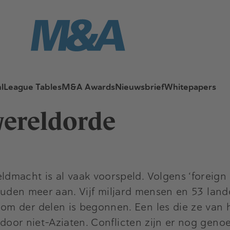
l
League Tables
M&A Awards
Nieuwsbrief
Whitepapers
wereldorde
dmacht is al vaak voorspeld. Volgens ‘foreign
ouden meer aan. Vijf miljard mensen en 53 land
 der delen is begonnen. Een les die ze van he
 door niet-Aziaten. Conflicten zijn er nog genoe