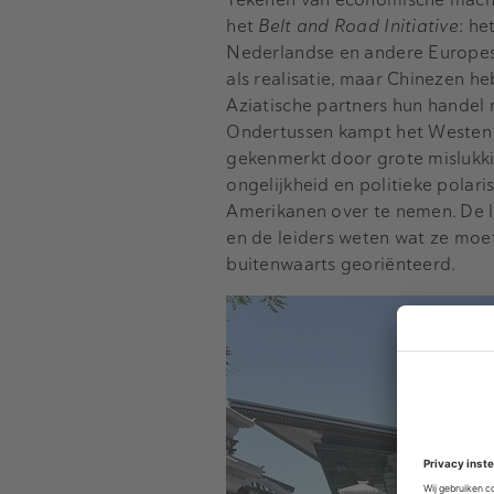
het
Belt and Road Initiative
: he
Nederlandse en andere Europese
als realisatie, maar Chinezen h
Aziatische partners hun handel m
Ondertussen kampt het Westen 
gekenmerkt door grote mislukki
ongelijkheid en politieke polar
Amerikanen over te nemen. De l
en de leiders weten wat ze moete
buitenwaarts georiënteerd.