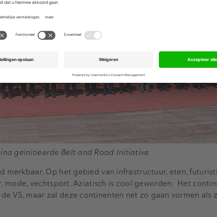
ina geïnitieerde
Belt and Road Initiative
d merkbaar. Op het gebied van infrastructuur, eten, futurist
r, mode, vechtsport. Aziatisch is
cool
geworden. Het contin
de VS, maar zal deze continenten net zo gaan vormen als zi