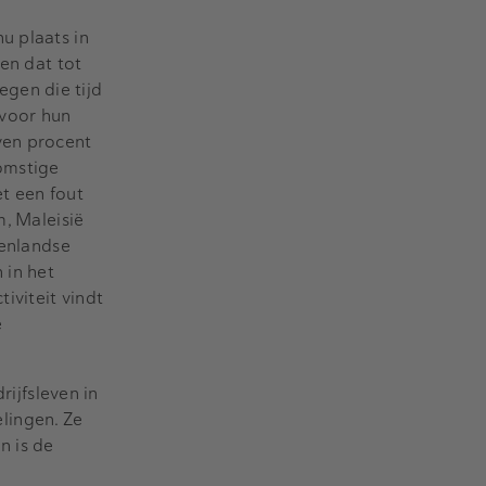
u plaats in
ten dat tot
gen die tijd
 voor hun
ven procent
omstige
et een fout
m, Maleisië
tenlandse
 in het
iviteit vindt
e
rijfsleven in
lingen. Ze
n is de