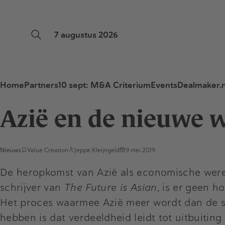
7 augustus 2026
Home
Partners
10 sept: M&A Criterium
Events
Dealmaker.n
Azië en de nieuwe 
Nieuws
Value Creation
Jeppe Kleijngeld
9 mei 2019
De heropkomst van Azië als economische werel
schrijver van
The Future is Asian
, is er geen h
Het proces waarmee Azië meer wordt dan de som
hebben is dat verdeeldheid leidt tot uitbuiting