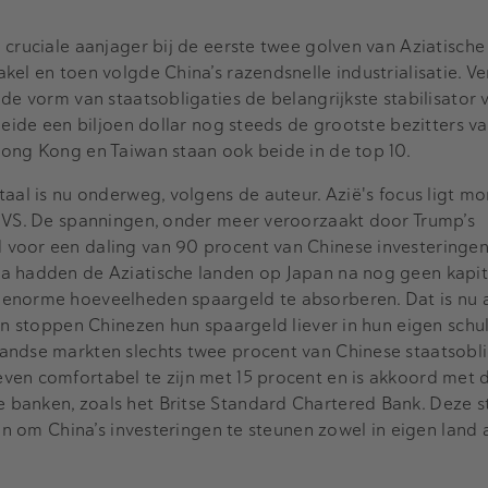
cruciale aanjager bij de eerste twee golven van Aziatische 
kel en toen volgde China’s razendsnelle industrialisatie. V
 de vorm van staatsobligaties de belangrijkste stabilisator
beide een biljoen dollar nog steeds de grootste bezitters v
Hong Kong en Taiwan staan ook beide in de top 10.
taal is nu onderweg, volgens de auteur. Azië's focus ligt 
e VS. De spanningen, onder meer veroorzaakt door Trump’s
voor een daling van 90 procent van Chinese investeringen 
a hadden de Aziatische landen op Japan na nog geen kapi
 enorme hoeveelheden spaargeld te absorberen. Dat is nu
den stoppen Chinezen hun spaargeld liever in hun eigen schu
andse markten slechts twee procent van Chinese staatsobli
en comfortabel te zijn met 15 procent en is akkoord met d
banken, zoals het Britse Standard Chartered Bank. Deze s
ren om China’s investeringen te steunen zowel in eigen land a