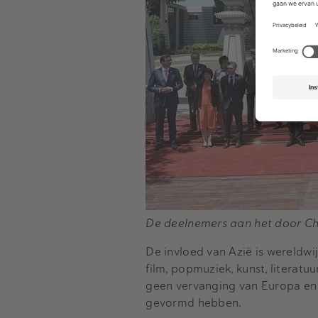
De deelnemers aan het door Ch
De invloed van Azië is wereldwij
film, popmuziek, kunst, literatuu
geen vervanging van Europa en 
gevormd hebben.