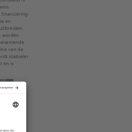
enis.
financiering
na en
uitbreiden.
a worden
 toenemende
itie van de
rdt stabieler
t en is