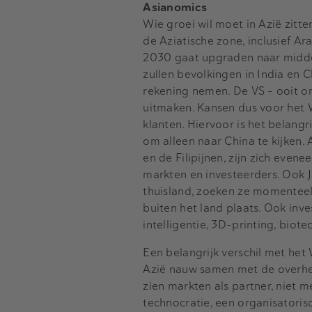
Asianomics
Wie groei wil moet in Azië zitt
de Aziatische zone, inclusief Ar
2030 gaat upgraden naar midden
zullen bevolkingen in India en
rekening nemen. De VS - ooit o
uitmaken. Kansen dus voor het
klanten. Hiervoor is het belangr
om alleen naar China te kijken. 
en de Filipijnen, zijn zich even
markten en investeerders. Ook 
thuisland, zoeken ze momenteel 
buiten het land plaats. Ook inv
intelligentie, 3D-printing, biote
Een belangrijk verschil met het W
Azië nauw samen met de overhei
zien markten als partner, niet 
technocratie, een organisatoris