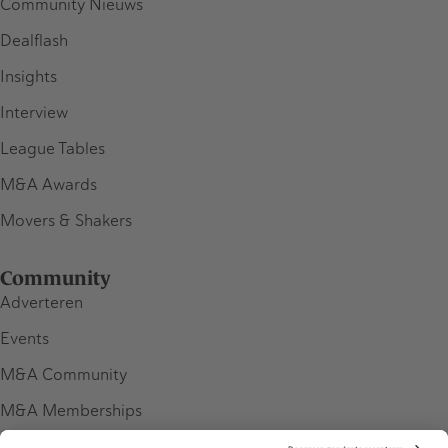
Community Nieuws
Dealflash
Insights
Interview
League Tables
M&A Awards
Movers & Shakers
Community
Adverteren
Events
M&A Community
M&A Memberships
League Tables