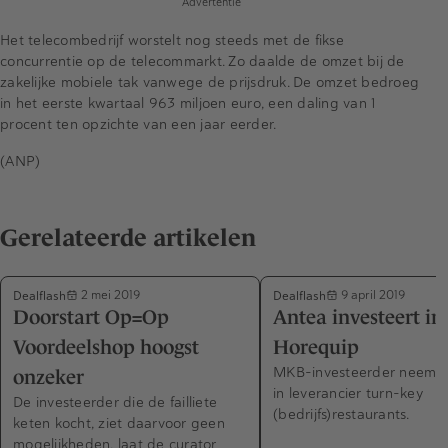
Advertentie
Het telecombedrijf worstelt nog steeds met de fikse
concurrentie op de telecommarkt. Zo daalde de omzet bij de
zakelijke mobiele tak vanwege de prijsdruk. De omzet bedroeg
in het eerste kwartaal 963 miljoen euro, een daling van 1
procent ten opzichte van een jaar eerder.
(ANP)
Gerelateerde artikelen
Dealflash
Dealflash
2 mei 2019
9 april 2019
Doorstart Op=Op
Antea investeert in
Voordeelshop hoogst
Horequip
MKB-investeerder neemt 
onzeker
in leverancier turn-key
De investeerder die de failliete
(bedrijfs)restaurants.
keten kocht, ziet daarvoor geen
mogelijkheden, laat de curator