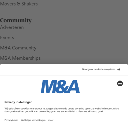
Movers & Shakers
Community
Adverteren
Events
M&A Community
M&A Memberships
League Tables
M&A Magazine
Partners
Service & Contact
Contact
FAQ