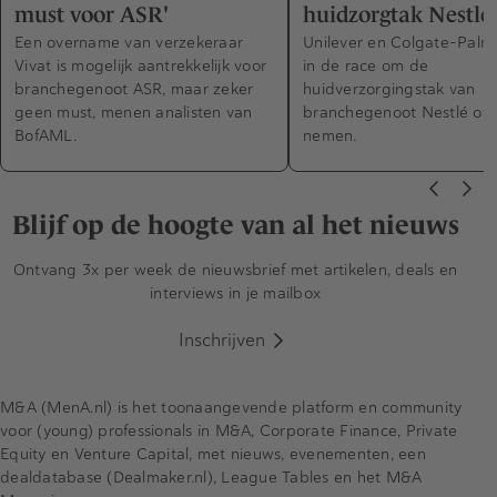
must voor ASR'
huidzorgtak Nestlé'
Een overname van verzekeraar
Unilever en Colgate-Palmol
Vivat is mogelijk aantrekkelijk voor
in de race om de
branchegenoot ASR, maar zeker
huidverzorgingstak van
geen must, menen analisten van
branchegenoot Nestlé ove
BofAML.
nemen.
Blijf op de hoogte van al het nieuws
Ontvang 3x per week de nieuwsbrief met artikelen, deals en
interviews in je mailbox
Inschrijven
M&A (MenA.nl) is het toonaangevende platform en community
voor (young) professionals in M&A, Corporate Finance, Private
Equity en Venture Capital, met nieuws, evenementen, een
dealdatabase (Dealmaker.nl), League Tables en het M&A