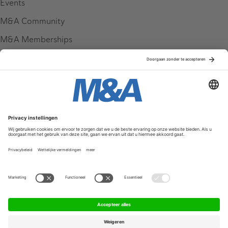
Events
M&A Community
M&A Memberships
League Tables
M&A Magazine
Partners
Service & Contact
Contact
FAQ
Werken bij ons
Privacy Policy
Algemene Voorwaarden
Privacyinstellingen