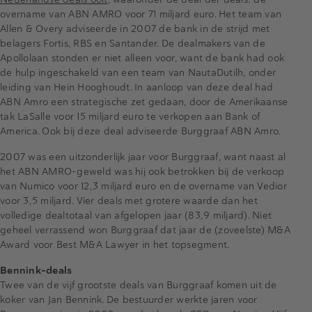
overname van ABN AMRO voor 71 miljard euro. Het team van
Allen & Overy adviseerde in 2007 de bank in de strijd met
belagers Fortis, RBS en Santander. De dealmakers van de
Apollolaan stonden er niet alleen voor, want de bank had ook
de hulp ingeschakeld van een team van NautaDutilh, onder
leiding van Hein Hooghoudt. In aanloop van deze deal had
ABN Amro een strategische zet gedaan, door de Amerikaanse
tak LaSalle voor 15 miljard euro te verkopen aan Bank of
America. Ook bij deze deal adviseerde Burggraaf ABN Amro.
2007 was een uitzonderlijk jaar voor Burggraaf, want naast al
het ABN AMRO-geweld was hij ook betrokken bij de verkoop
van Numico voor 12,3 miljard euro en de overname van Vedior
voor 3,5 miljard. Vier deals met grotere waarde dan het
volledige dealtotaal van afgelopen jaar (83,9 miljard). Niet
geheel verrassend won Burggraaf dat jaar de (zoveelste) M&A
Award voor Best M&A Lawyer in het topsegment.
Bennink-deals
Twee van de vijf grootste deals van Burggraaf komen uit de
koker van Jan Bennink. De bestuurder werkte jaren voor