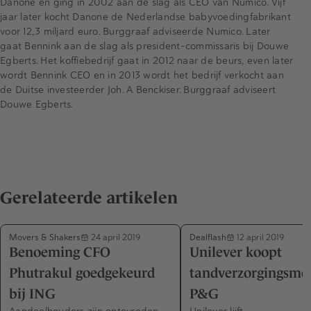
Danone en ging in 2002 aan de slag als CEO van Numico. Vijf
jaar later kocht Danone de Nederlandse babyvoedingfabrikant
voor 12,3 miljard euro. Burggraaf adviseerde Numico. Later
gaat Bennink aan de slag als president-commissaris bij Douwe
Egberts. Het koffiebedrijf gaat in 2012 naar de beurs, even later
wordt Bennink CEO en in 2013 wordt het bedrijf verkocht aan
de Duitse investeerder Joh. A Benckiser. Burggraaf adviseert
Douwe Egberts.
Gerelateerde artikelen
Movers & Shakers
Dealflash
24 april 2019
12 april 2019
Benoeming CFO
Unilever koopt
Phutrakul goedgekeurd
tandverzorgingsme
bij ING
P&G