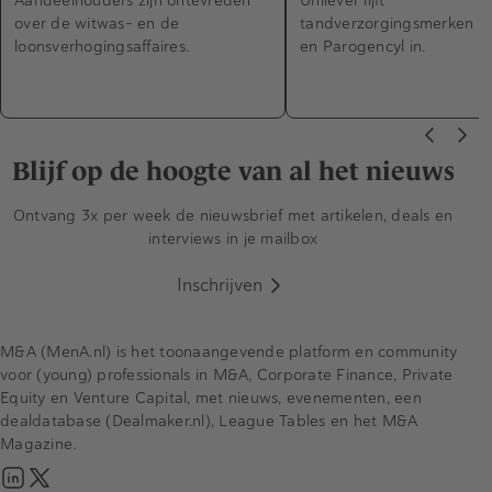
Aandeelhouders zijn ontevreden
Unilever lijft
over de witwas- en de
tandverzorgingsmerken Fl
loonsverhogingsaffaires.
en Parogencyl in.
Blijf op de hoogte van al het nieuws
Ontvang 3x per week de nieuwsbrief met artikelen, deals en
interviews in je mailbox
Inschrijven
M&A (MenA.nl) is het toonaangevende platform en community
voor (young) professionals in M&A, Corporate Finance, Private
Equity en Venture Capital, met nieuws, evenementen, een
dealdatabase (Dealmaker.nl), League Tables en het M&A
Magazine.