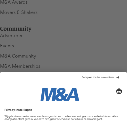
M&A Awards
Movers & Shakers
Community
Adverteren
Events
M&A Community
M&A Memberships
League Tables
M&A Magazine
Partners
Service & Contact
Contact