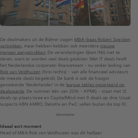
De dealmakers uit de Bijlmer zagen
M&A-baas Robert Specken
vertrekken
, maar hebben hebben ook meerdere
nieuwe
mensen aangetrokken
. De veranderingen lijken ING niet te
deren, want er worden veel deals gesloten. Met 17 deals heeft
het Nederlandse corporate-financeteam - nu onder leiding van
Rob van Veldhuizen
(foto rechts) - van alle financieel adviseurs
de meeste deals begeleidt. De bank is ook de hoogst
genoteerde ‘Nederlander’ in de
league tables gesorteerd op
dealwaarde
. De nummer één van 2016 - KPMG - staat met 12
deals op plaats twee en CapitalMind met 9 deals op drie. Usual
suspects ABN AMRO, Deloitte en PwC vallen buiten de top 10.
Advertentie
Ideaal exit moment
Head of M&A Rob van Veldhuizen was dit halfjaar