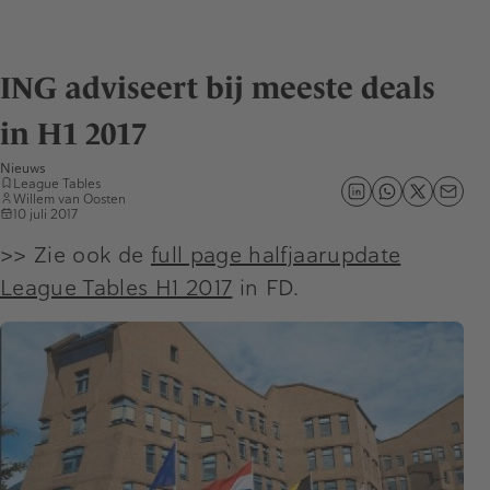
ING adviseert bij meeste deals
in H1 2017
Nieuws
League Tables
Willem van Oosten
10 juli 2017
>> Zie ook de
full page halfjaarupdate
League Tables H1 2017
in FD.