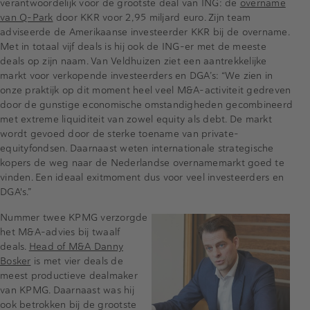
verantwoordelijk voor de grootste deal van ING: de
overname
van Q-Park
door KKR voor 2,95 miljard euro. Zijn team
adviseerde de Amerikaanse investeerder KKR bij de overname.
Met in totaal vijf deals is hij ook de ING-er met de meeste
deals op zijn naam. Van Veldhuizen ziet een aantrekkelijke
markt voor verkopende investeerders en DGA’s: “We zien in
onze praktijk op dit moment heel veel M&A-activiteit gedreven
door de gunstige economische omstandigheden gecombineerd
met extreme liquiditeit van zowel equity als debt. De markt
wordt gevoed door de sterke toename van private-
equityfondsen. Daarnaast weten internationale strategische
kopers de weg naar de Nederlandse overnamemarkt goed te
vinden. Een ideaal exitmoment dus voor veel investeerders en
DGA's.”
Nummer twee KPMG verzorgde
het M&A-advies bij twaalf
deals.
Head of M&A Danny
Bosker
is met vier deals de
meest productieve dealmaker
van KPMG. Daarnaast was hij
ook betrokken bij de grootste