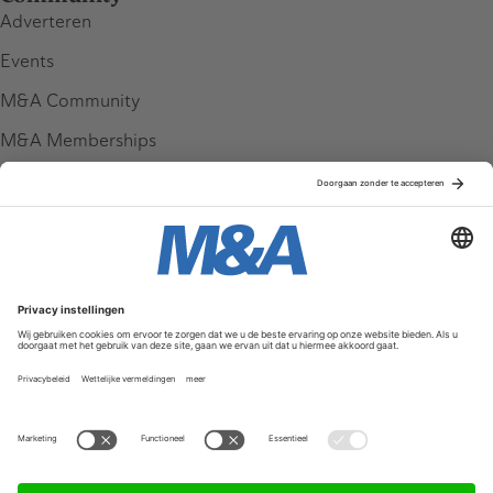
Adverteren
Events
M&A Community
M&A Memberships
League Tables
M&A Magazine
Partners
Service & Contact
Contact
FAQ
Werken bij ons
Privacy Policy