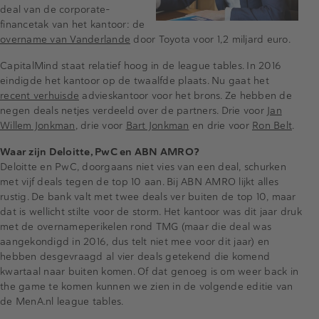
deal van de corporate-
financetak van het kantoor: de
overname van Vanderlande
door Toyota voor 1,2 miljard euro.
CapitalMind staat relatief hoog in de league tables. In 2016
eindigde het kantoor op de twaalfde plaats. Nu gaat het
recent verhuisde
advieskantoor voor het brons. Ze hebben de
negen deals netjes verdeeld over de partners. Drie voor
Jan
Willem Jonkman
, drie voor
Bart Jonkman
en drie voor
Ron Belt
.
Waar zijn Deloitte, PwC en ABN AMRO?
Deloitte en PwC, doorgaans niet vies van een deal, schurken
met vijf deals tegen de top 10 aan. Bij ABN AMRO lijkt alles
rustig. De bank valt met twee deals ver buiten de top 10, maar
dat is wellicht stilte voor de storm. Het kantoor was dit jaar druk
met de overnameperikelen rond TMG (maar die deal was
aangekondigd in 2016, dus telt niet mee voor dit jaar) en
hebben desgevraagd al vier deals getekend die komend
kwartaal naar buiten komen. Of dat genoeg is om weer back in
the game te komen kunnen we zien in de volgende editie van
de MenA.nl league tables.