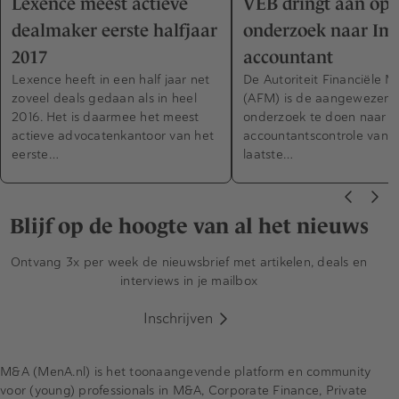
Lexence meest actieve
VEB dringt aan op
dealmaker eerste halfjaar
onderzoek naar Imt
2017
accountant
Lexence heeft in een half jaar net
De Autoriteit Financiële M
zoveel deals gedaan als in heel
(AFM) is de aangewezen p
2016. Het is daarmee het meest
onderzoek te doen naar d
actieve advocatenkantoor van het
accountantscontrole van 
eerste…
laatste…
Blijf op de hoogte van al het nieuws
Ontvang 3x per week de nieuwsbrief met artikelen, deals en
interviews in je mailbox
Inschrijven
M&A (MenA.nl) is het toonaangevende platform en community
voor (young) professionals in M&A, Corporate Finance, Private