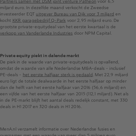
Partners samen met DSM joint venture Patheon
voor 6,5
miljard euro. In dezelfde maand verkocht de Zweedse
investeerder EQT
uitgever Bureau van Dijk voor 3 miljard
en
kocht
KKR garagebedrijf Q-Park
voor 2,95 miljard euro. De
grootste private-equitydeal van het eerste kwartaal is de
verkoop van Vanderlande Industries
door NPM Capital.
Private equity piekt in dalende markt
De piek in de waarde van private-equitydeals is opvallend,
omdat de waarde van alle Nederlandse M&A-deals - inclusief
PE-deals -
het eerste halfjaar sterk is gedaald
. Met 22,9 miljard
euro ligt de totale dealwaarde in het eerste halfjaar op minder
dan de helft van het eerste halfjaar van 2016 (56,6 miljard) en
een vijfde van het eerste halfjaar van 2015 (112,1 miljard). Net als
in de PE-markt blijft het aantal deals redelijk constant, met 330
deals in H1 2017 en 320 deals in H1 2016.
MenA.nl verzamelt informatie over Nederlandse fusies en
overnames met een waarde van meer dan 5 miljoen euro.