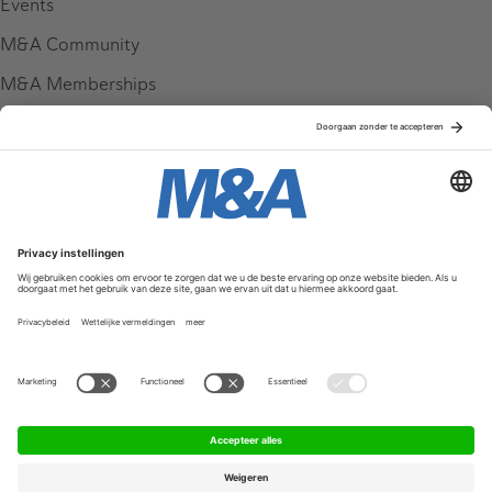
Events
M&A Community
M&A Memberships
League Tables
M&A Magazine
Partners
Service & Contact
Contact
FAQ
Werken bij ons
Privacy Policy
Algemene Voorwaarden
Privacyinstellingen