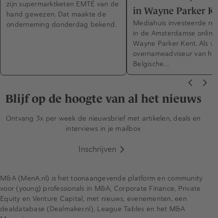
zijn supermarktketen EMTÉ van de
in Wayne Parker K
hand gewezen. Dat maakte de
Mediahuis investeerde rec
onderneming donderdag bekend.
in de Amsterdamse online
Wayne Parker Kent. Als va
overnameadviseur van he
Belgische…
Blijf op de hoogte van al het nieuws
Ontvang 3x per week de nieuwsbrief met artikelen, deals en
interviews in je mailbox
Inschrijven
M&A (MenA.nl) is het toonaangevende platform en community
voor (young) professionals in M&A, Corporate Finance, Private
Equity en Venture Capital, met nieuws, evenementen, een
dealdatabase (Dealmaker.nl), League Tables en het M&A