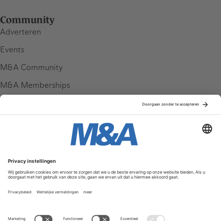
Community
Adverteren
Events
M&A Community
M&A Memberships
League Tables
M&A Magazine
Partners
Service & Contact
Contact
FAQ
Werken bij ons