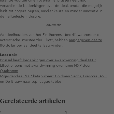
naar de voorgenomen overname. Brussel heeft nog
verschillende bedenkingen over de deal, omdat die mogelijk
leidt tot hogere prijzen, minder keuze en minder innovatie in
de halfgeleiderindustrie.
Advertentie
Aandeelhouders van het Eindhovense bedrijf, waaronder de
activistische investeerder Elliott, hebben
aangegeven dat ze
110 dollar per aandeel te laag vinden
.
Lees ook:
Brussel heeft bedenkingen over awardwinning deal NXP
Elliott oneens met awardwinning overname NXP door
Qualcomm
Miljardendeal NXP katapulteert Goldman Sachs, Evercore, A&O
en De Brauw naar top league tables
Gerelateerde artikelen