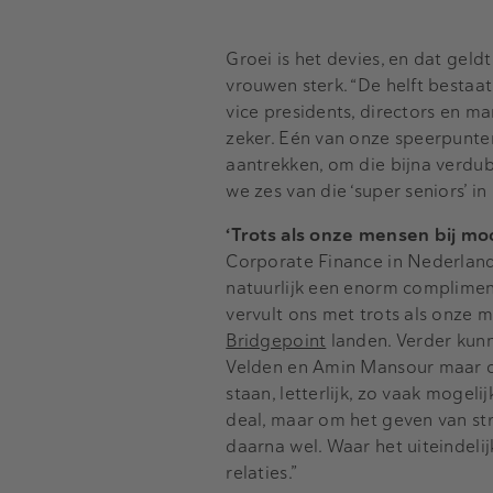
Groei is het devies, en dat gel
vrouwen sterk. “De helft bestaat 
vice presidents, directors en m
zeker. Eén van onze speerpunten
aantrekken, om die bijna verdu
we zes van die ‘super seniors’ in
‘Trots als onze mensen bij mo
Corporate Finance in Nederland
natuurlijk een enorm compliment
vervult ons met trots als onze 
Bridgepoint
landen. Verder kunn
Velden en Amin Mansour maar o
staan, letterlijk, zo vaak mogel
deal, maar om het geven van str
daarna wel. Waar het uiteindeli
relaties.”