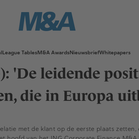
l
League Tables
M&A Awards
Nieuwsbrief
Whitepapers
: 'De leidende posi
, die in Europa uit
elatie met de klant op de eerste plaats zetten, 
het hoofd van het
ING Corporate Finance M&A