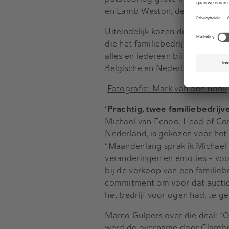
en Lamb Weston, de loef wist af
Uiteindelijk kozen de aandeelh
die het familiebedrijf op het we
alles en iedereen bij Mydibel z
Belgische en Nederlandse Corp
Fotografie: Mark van den Brink
‘Prachtig, twee familiebedrij
Michael van Eenoo
, Head of Co
Nederland, is gekozen voor het
“Maandenlang sprak ik Michael 
veranderingen en emoties – voo
bij de verkoop van een familie
commitment om voor dat auction 
het bedrijf voor ogen had, te ge
Marco Gulpers over die deal: “
werd de overname door Clarebou