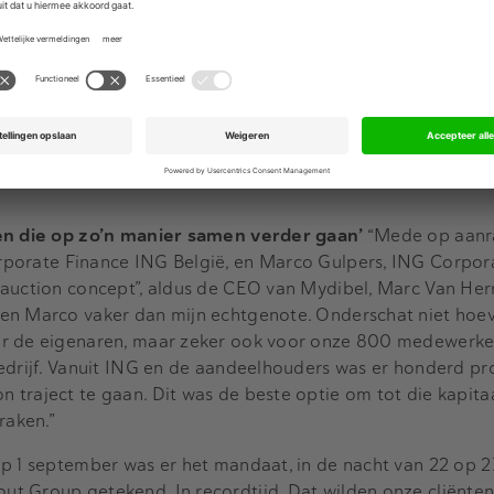
 te steken.
ouders van Mydibel ervoor het overnametraject in te gaan.
reldtoneel bezit, ook voor komende jaren zeker te stellen. V
ich over de route die daarvoor werd uitgestippeld door de 
orate Finance Teams van ING.
ven die op zo’n manier samen verder gaan’
“Mede op aanr
rporate Finance ING België, en Marco Gulpers, ING Corpor
 auction concept”, aldus de CEO van Mydibel, Marc Van He
en Marco vaker dan mijn echtgenote. Onderschat niet hoe
r de eigenaren, maar zeker ook voor onze 800 medewerkers
bedrijf. Vanuit ING en de aandeelhouders was er honderd pr
traject te gaan. Dit was de beste optie om tot die kapitaal
raken.”
Op 1 september was er het mandaat, in de nacht van 22 op
t Group getekend. In recordtijd. Dat wilden onze cliënten