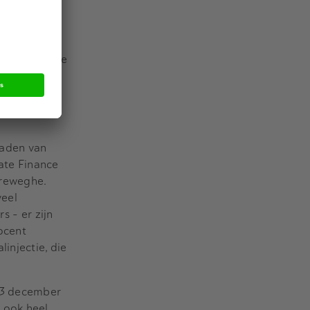
 Om de plek
ol lof toonde
adviserende
aden van
ate Finance
rreweghe.
veel
 – er zijn
ocent
injectie, die
 23 december
 ook heel