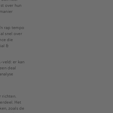
st over hun
 manier
’n rap tempo
al snel over
nce die
ial &
-veld: er kan
een deal
analyse
 richten.
erdeel. Het
ken, zoals de