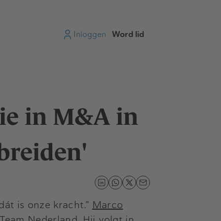
Inloggen
Word lid
tie in M&A in
breiden'
dát is onze kracht.”
Marco
 Team Nederland
. Hij volgt in