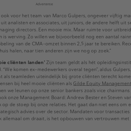
Advertentie
dt ook voor het team van Marco Gulpers, ongeveer vijftig m
uit analisten en associates, uit juniors, de andere helft uit 
anaging directors. Een mooie mix. Maar ruimte voor uitbreidi
 is werving. Zo willen we bijvoorbeeld nog een aantal rai
bbeling van de CMA-omzet binnen 2,5 jaar te bereiken. Re
 huis halen, naar tien anderen zijn we nog op zoek.”
oie cliënten landen’
Zijn team geldt als hét opleidingsinsti
. “We komen ex-medewerkers overal tegen”, aldus Gulpers. 
 als teamleden uiteindelijk bij grote cliënten terecht kome
mensen bij heel mooie cliënten als
Gilde Equity Managemen
en we leunen op onze senior bankers zoals vice chairmans
ok onze Management Board: Andrew Bester en Steven van R
ijk op de stoep bij onze relaties. Het gaat dan niet eens om 
ategisch advies over de sector. Mandaten voor transacties
jk allemaal om draait, is het opbouwen van vertrouwen met