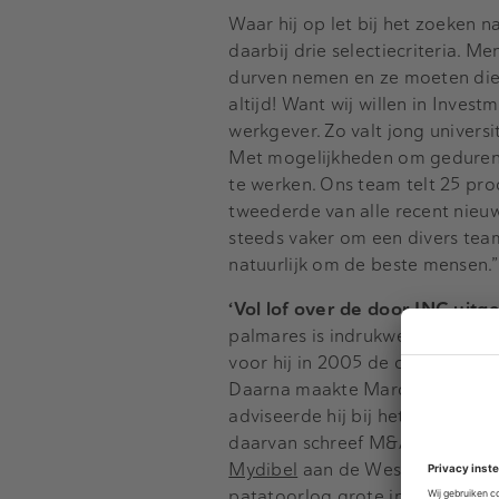
Waar hij op let bij het zoeken 
daarbij drie selectiecriteria.
durven nemen en ze moeten die r
altijd! Want wij willen in Inves
werkgever. Zo valt jong univer
Met mogelijkheden om gedurend
te werken. Ons team telt 25 pr
tweederde van alle recent nieuw
steeds vaker om een divers team
natuurlijk om de beste mensen.”
‘Vol lof over de door ING uit
palmares is indrukwekkend. Zo 
voor hij in 2005 de overstap n
Daarna maakte Marco de overst
adviseerde hij bij het tot stand
daarvan schreef M&A Magazine v
Mydibel
aan de West-Vlaamse br
patatoorlog grote internationa