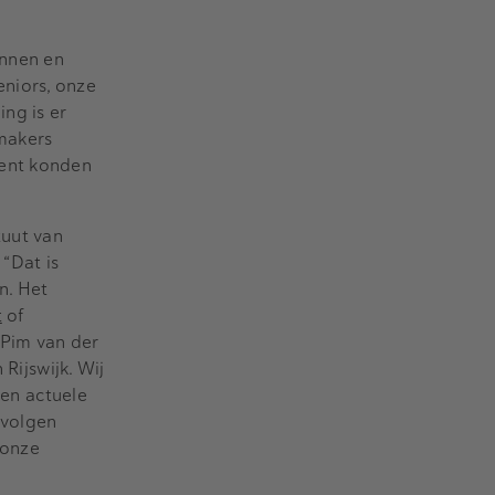
annen en
seniors, onze
ng is er
nmakers
cent konden
tuut van
“Dat is
n. Het
t
of
 Pim van der
ijswijk. Wij
een actuele
 volgen
 onze