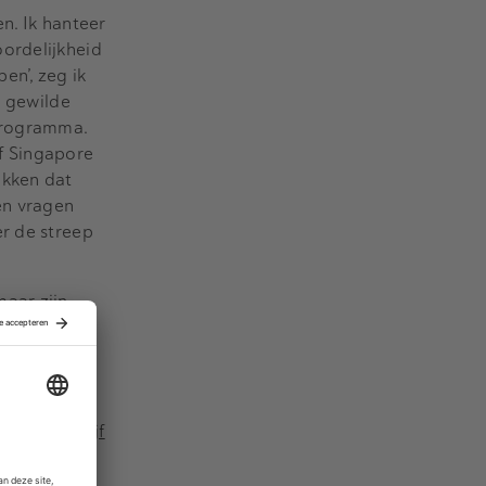
n. Ik hanteer
ordelijkheid
en’, zeg ik
n gewilde
-programma.
f Singapore
ukken dat
en vragen
er de streep
maar zijn
ij ABN AMRO
e worden.
jaren
). Over één
 frietbedrijf
en heuse
 als McCain