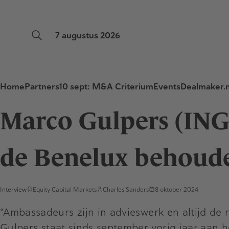
7 augustus 2026
Home
Partners
10 sept: M&A Criterium
Events
Dealmaker.n
Marco Gulpers (ING)
de Benelux behouden
Interview
Equity Capital Markets
Charles Sanders
8 oktober 2024
“Ambassadeurs zijn in advieswerk en altijd de r
Gulpers
staat sinds september vorig jaar aan 