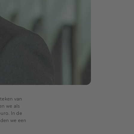
 teken van
en we als
uro. In de
leden we een