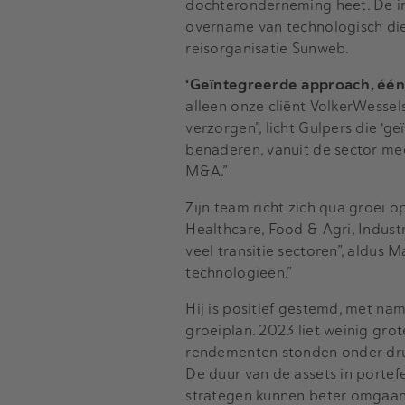
dochteronderneming heet. De i
overname van technologisch die
reisorganisatie Sunweb.
‘Geïntegreerde approach, één 
alleen onze cliënt VolkerWesse
verzorgen”, licht Gulpers die ‘g
benaderen, vanuit de sector mee
M&A.”
Zijn team richt zich qua groei 
Healthcare, Food & Agri, Industr
veel transitie sectoren”, aldus
technologieën.”
Hij is positief gestemd, met n
groeiplan. 2023 liet weinig grot
rendementen stonden onder druk
De duur van de assets in portef
strategen kunnen beter omgaan 