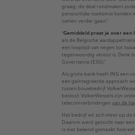
graag; de deal rondmaken zodat
persoonlijke toekomst konden wo
samen verder gaan.”
‘Gemiddeld praat je over een l
als de Belgische aardappeltransa
een looptijd van negen tot twa
tegenwoordig vereist is. Denk b
Governance (ESG).”
Als grote bank heeft ING een v
een geïntegreerde approach wo
tussen bouwbedrijf VolkerWessel
besloot VolkerWessels zijn onde
telecomverbindingen
van de ha
Het bedrijf wil zich meer op de
Daarom werd gezocht naar een 
is niet bekend gemaakt hoeveel