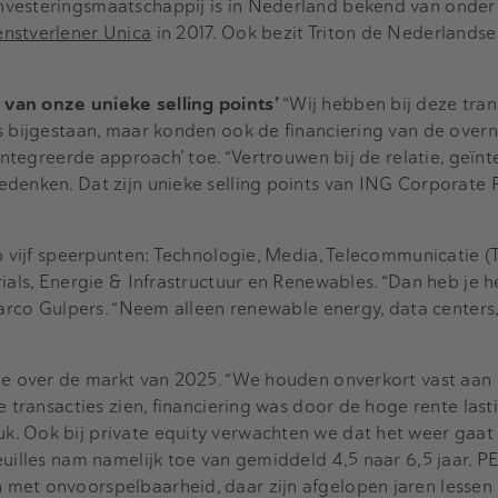
nvesteringsmaatschappij is in Nederland bekend van onde
nstverlener Unica
in 2017. Ook bezit Triton de Nederlandse
van onze unieke selling points’
“Wij hebben bij deze tran
ls bijgestaan, maar konden ook de financiering van de ove
eïntegreerde approach’ toe. “Vertrouwen bij de relatie, geïn
denken. Dat zijn unieke selling points van ING Corporate 
op vijf speerpunten: Technologie, Media, Telecommunicatie (
ials, Energie & Infrastructuur en Renewables. “Dan heb je h
 Marco Gulpers. “Neem alleen renewable energy, data centers
ame over de markt van 2025. “We houden onverkort vast aan
e transacties zien, financiering was door de hoge rente lasti
. Ook bij private equity verwachten we dat het weer gaat
euilles nam namelijk toe van gemiddeld 4,5 naar 6,5 jaar. PE
met onvoorspelbaarheid, daar zijn afgelopen jaren lessen 