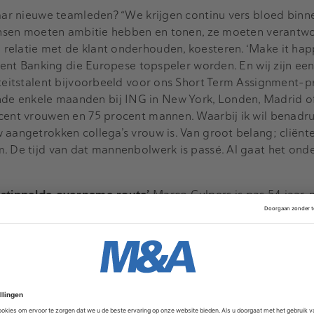
naar nieuwe teamleden? “We krijgen continu vers bloed binne
 Mensen moeten ambitie hebben en tonen, ze moeten verantwo
elatie met de klant onderhouden, koesteren. ‘Make it happ
tment Banking die Europese topspeler worden. En wij zijn ee
siteitstalent bijvoorbeeld voor ons Short Term Assignment
e enkele maanden bij ING in New York, Londen, Madrid o
ocent vrouwen en 75 procent mannen. Waarbij ik wil benadr
 aangetrokken collega’s vrouw is. Van groot belang; cliënt
. De tijd van dat mannenbolwerk is passé. Al gaat het ond
gestippelde overname route’
Marco Gulpers is pas 54 jaar, 
vervulde hij negen jaar lang asset management functies b
aar ING maakte om aandelenanalist op voedingsbedrijven t
ap naar het Corporate Finance M&A-team van ING. In die 
 komen van tal van internationale deals (zie kader onderaan
orig jaar in een cover artikel:
de verkoop van het Belgische
anchegenoot Clarebout. Waarbij dat laatste concern in e
le spelers, bijvoorbeeld Noord-Amerikaanse multinationals