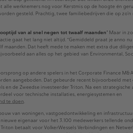
 alle werknemers nog voor Kerstmis op de hoogte én geru
rden gesteld. Prachtig, twee familiebedrijven die op zo’n
ooptijd van al snel negen tot twaalf maanden’
Maar in zo
ctie gaat het lang niet altijd. “Gemiddeld praat je anno nu 
alf maanden. Dat heeft mede te maken met extra due dilige
ijvoorbeeld aan alles op het gebied van Environmental, Soc
oorsprong op andere spelers in het Corporate Finance M&A
rden aangeboden. Dat gebeurde recent bijvoorbeeld met 
s en de Zweedse investeerder Triton. Na een strategische 
rdeel voor technische installaties, energiesystemen en
nd te doen
.
 bouw van woningen, vastgoedontwikkeling en infrastructuur
nieuwe eigenaar voor het 3.100 medewerkers tellende ond
 Triton betaalt voor VolkerWessels Verbindingen en Netwer