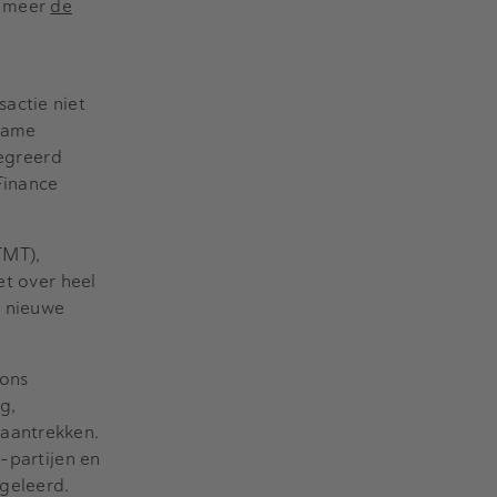
r meer
de
sactie niet
rname
tegreerd
Finance
TMT),
et over heel
, nieuwe
 ons
g,
 aantrekken.
-partijen en
geleerd.