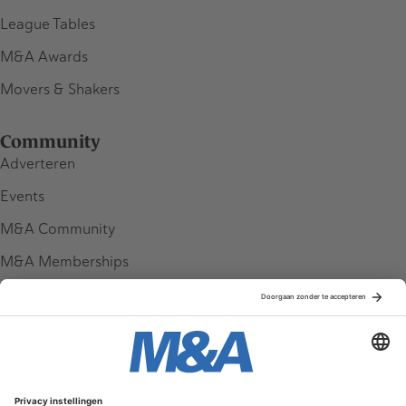
League Tables
M&A Awards
Movers & Shakers
Community
Adverteren
Events
M&A Community
M&A Memberships
League Tables
M&A Magazine
Partners