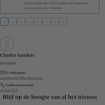
technologie een belangrijke rol speelt bij
transacties voor cliënten.
…
1
2
3
4
5
21
Charles Sanders
Journalist
E-mailadres
csanders2015@outlook.com
Telefoonnummer
+651149733
Blijf op de hoogte van al het nieuws