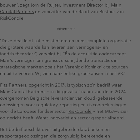
bouwen”, zegt Jorn de Ruijter, Investment Director bij
Main
Capital Partners
en voorzitter van de Raad van Bestuur van
RiskConcile.
Advertentie
“Deze deal leidt tot een sterkere en meer complete organisatie
die grotere waarde kan leveren aan vermogens- en
fondsbeheerders”, vervolgt hij. “Én de acquisitie onderstreept
Main’s vermogen om grensoverschrijdende transacties in
strategische markten zoals het Verenigd Koninkrijk te sourcen
en uit te voeren. Wij zien aanzienlijke groeikansen in het VK.”
Fitz Partners
, opgericht in 2013, is typisch zo’n bedrijf waar
Main Capital Partners – in dit geval uit naam van de in 2024
overgenomen Belgische leverancier van cloud-gebaseerde
oplossingen voor regulatory, reporting en risicoberekeningen
voor de Europese fondsensector
RiskConcile
– het M&A-vizier
op gericht heeft. Want: innovatief en sector gespecialiseerd.
Het bedrijf beschikt over uitgebreide databanken en
rapportageoplossingen die zorgvuldig berekende en