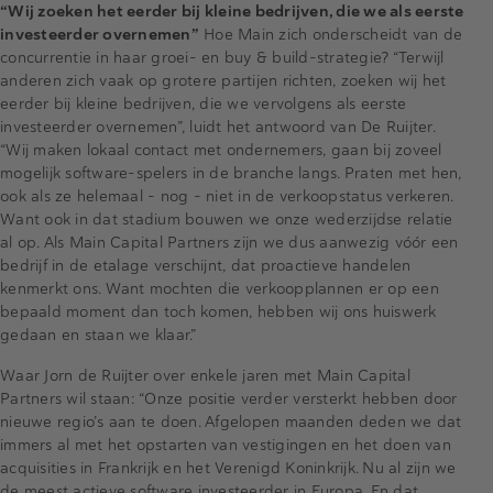
“Wij zoeken het eerder bij kleine bedrijven, die we als eerste
investeerder overnemen”
Hoe Main zich onderscheidt van de
concurrentie in haar groei- en buy & build-strategie? “Terwijl
anderen zich vaak op grotere partijen richten, zoeken wij het
eerder bij kleine bedrijven, die we vervolgens als eerste
investeerder overnemen”, luidt het antwoord van De Ruijter.
“Wij maken lokaal contact met ondernemers, gaan bij zoveel
mogelijk software-spelers in de branche langs. Praten met hen,
ook als ze helemaal – nog – niet in de verkoopstatus verkeren.
Want ook in dat stadium bouwen we onze wederzijdse relatie
al op. Als Main Capital Partners zijn we dus aanwezig vóór een
bedrijf in de etalage verschijnt, dat proactieve handelen
kenmerkt ons. Want mochten die verkoopplannen er op een
bepaald moment dan toch komen, hebben wij ons huiswerk
gedaan en staan we klaar.”
Waar Jorn de Ruijter over enkele jaren met Main Capital
Partners wil staan: “Onze positie verder versterkt hebben door
nieuwe regio’s aan te doen. Afgelopen maanden deden we dat
immers al met het opstarten van vestigingen en het doen van
acquisities in Frankrijk en het Verenigd Koninkrijk. Nu al zijn we
de meest actieve software investeerder in Europa. En dat