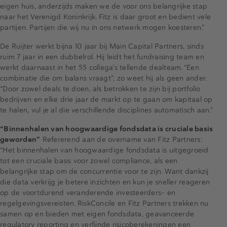
eigen huis, anderzijds maken we de voor ons belangrijke stap
naar het Verenigd Koninkrijk. Fitz is daar groot en bedient vele
partijen. Partijen die wij nu in ons netwerk mogen koesteren.”
De Ruijter werkt bijna 10 jaar bij Main Capital Partners, sinds
ruim 7 jaar in een dubbelrol. Hij leidt het fundraising team en
werkt daarnaast in het 55 collega’s tellende dealteam. “Een
combinatie die om balans vraagt”, zo weet hij als geen ander.
“Door zowel deals te doen, als betrokken te zijn bij portfolio
bedrijven en elke drie jaar de markt op te gaan om kapitaal op
te halen, vul je al die verschillende disciplines automatisch aan.”
“Binnenhalen van hoogwaardige fondsdata is cruciale basis
geworden”
Refererend aan de overname van Fitz Partners:
“Het binnenhalen van hoogwaardige fondsdata is uitgegroeid
tot een cruciale basis voor zowel compliance, als een
belangrijke stap om de concurrentie voor te zijn. Want dankzij
die data verkrijg je betere inzichten en kun je sneller reageren
op de voortdurend veranderende investeerders- en
regelgevingsvereisten. RiskConcile en Fitz Partners trekken nu
samen op en bieden met eigen fondsdata, geavanceerde
regulatory reporting en verfijnde risicoberekeningen een