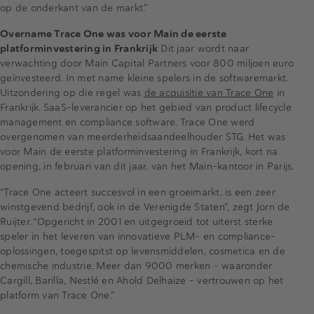
op de onderkant van de markt.”
Overname Trace One was voor Main de eerste
platforminvestering in Frankrijk
Dit jaar wordt naar
verwachting door Main Capital Partners voor 800 miljoen euro
geïnvesteerd. In met name kleine spelers in de softwaremarkt.
Uitzondering op die regel was
de acquisitie van Trace One
in
Frankrijk. SaaS-leverancier op het gebied van product lifecycle
management en compliance software. Trace One werd
overgenomen van meerderheidsaandeelhouder STG. Het was
voor Main de eerste platforminvestering in Frankrijk, kort na
opening, in februari van dit jaar, van het Main-kantoor in Parijs.
“Trace One acteert succesvol in een groeimarkt, is een zeer
winstgevend bedrijf, ook in de Verenigde Staten”, zegt Jorn de
Ruijter. “Opgericht in 2001 en uitgegroeid tot uiterst sterke
speler in het leveren van innovatieve PLM- en compliance-
oplossingen, toegespitst op levensmiddelen, cosmetica en de
chemische industrie. Meer dan 9000 merken – waaronder
Cargill, Barilla, Nestlé en Ahold Delhaize – vertrouwen op het
platform van Trace One.”