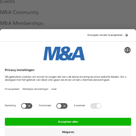
Events
M&A Community
M&A Memberships
League Tables
M&A Magazine
Partners
Service & Contact
Contact
FAQ
Werken bij ons
Privacy Policy
Algemene Voorwaarden
Privacyinstellingen