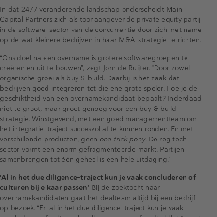
In dat 24/7 veranderende landschap onderscheidt Main
Capital Partners zich als toonaangevende private equity partij
in de software-sector van de concurrentie door zich met name
op de wat kleinere bedrijven in haar M&A-strategie te richten.
“Ons doel na een overname is grotere softwaregroepen te
creëren en uit te bouwen”, zegt Jorn de Ruijter. “Door zowel
organische groei als buy & build. Daarbij is het zaak dat
bedrijven goed integreren tot die ene grote speler. Hoe je de
geschiktheid van een overnamekandidaat bepaalt? Inderdaad
niet te groot, maar groot genoeg voor een buy & build-
strategie. Winstgevend, met een goed managementteam om
het integratie-traject succesvol af te kunnen ronden. En met
verschillende producten, geen
one trick pony
. De reg tech
sector vormt een enorm gefragmenteerde markt. Partijen
samenbrengen tot één geheel is een hele uitdaging.”
‘Al in het due diligence-traject kun je vaak concluderen of
culturen bij elkaar passen’
Bij de zoektocht naar
overnamekandidaten gaat het dealteam altijd bij een bedrijf
op bezoek. “En al in het due diligence-traject kun je vaak