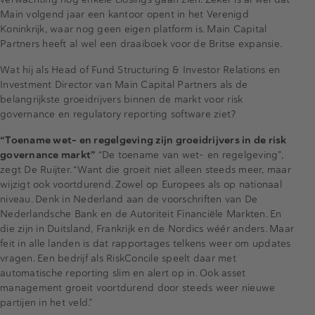
Main volgend jaar een kantoor opent in het Verenigd
Koninkrijk, waar nog geen eigen platform is. Main Capital
Partners heeft al wel een draaiboek voor de Britse expansie.
Wat hij als Head of Fund Structuring & Investor Relations en
Investment Director van Main Capital Partners als de
belangrijkste groeidrijvers binnen de markt voor risk
governance en regulatory reporting software ziet?
“Toename wet- en regelgeving zijn groeidrijvers in de risk
governance markt”
“De toename van wet- en regelgeving”,
zegt De Ruijter. “Want die groeit niet alleen steeds meer, maar
wijzigt ook voortdurend. Zowel op Europees als op nationaal
niveau. Denk in Nederland aan de voorschriften van De
Nederlandsche Bank en de Autoriteit Financiële Markten. En
die zijn in Duitsland, Frankrijk en de Nordics wéér anders. Maar
feit in alle landen is dat rapportages telkens weer om updates
vragen. Een bedrijf als RiskConcile speelt daar met
automatische reporting slim en alert op in. Ook asset
management groeit voortdurend door steeds weer nieuwe
partijen in het veld.”