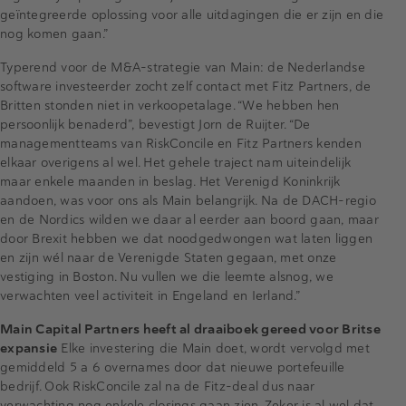
geïntegreerde oplossing voor alle uitdagingen die er zijn en die
nog komen gaan.”
Typerend voor de M&A-strategie van Main: de Nederlandse
software investeerder zocht zelf contact met Fitz Partners, de
Britten stonden niet in verkoopetalage. “We hebben hen
persoonlijk benaderd”, bevestigt Jorn de Ruijter. “De
managementteams van RiskConcile en Fitz Partners kenden
elkaar overigens al wel. Het gehele traject nam uiteindelijk
maar enkele maanden in beslag. Het Verenigd Koninkrijk
aandoen, was voor ons als Main belangrijk. Na de DACH-regio
en de Nordics wilden we daar al eerder aan boord gaan, maar
door Brexit hebben we dat noodgedwongen wat laten liggen
en zijn wél naar de Verenigde Staten gegaan, met onze
vestiging in Boston. Nu vullen we die leemte alsnog, we
verwachten veel activiteit in Engeland en Ierland.”
Main Capital Partners heeft al draaiboek gereed voor Britse
expansie
Elke investering die Main doet, wordt vervolgd met
gemiddeld 5 a 6 overnames door dat nieuwe portefeuille
bedrijf. Ook RiskConcile zal na de Fitz-deal dus naar
verwachting nog enkele closings gaan zien. Zeker is al wel dat