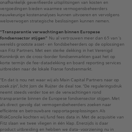
onafhankelijk geverifieerde uitsplitsingen van kosten en
vergoedingen bieden waarmee vermogensbeheerders
nauwkeurige kostenanalyses kunnen uitvoeren en vervolgens
weloverwogen strategische beslissingen kunnen nemen.
“Transparantie verwachtingen binnen Europese
fondsensector stijgen”
Nu al vertrouwen meer dan 65 van ’s
werelds grootste asset- en fondsbeheerders op de oplossingen
van Fitz Partners. Met een sterke dekking in het Verenigd
Koninkrijk en de cross-border fondsenmarkten gaat het op
korte termijn de fee-datadekking en board reporting services
uitbreiden naar de lokale Franse fondsenmarkt.
“En dat is nou net waar wij als Main Capital Partners naar op
zoek zijn”, licht Jorn de Ruijter de deal toe. “De reguleringsdruk
neemt steeds verder toe en de verwachtingen rond
transparantie binnen de Europese fondsensector stijgen. Met
als direct gevolg dat vermogensbeheerders zoeken naar
efficiënte en betrouwbare rapportageoplossingen. Als
RiskConcile kochten wij fund fees data in. Met de acquisitie van
Fitz slaan we twee vliegen in één klap. Enerzijds is daar
product uitbreiding en hebben we data-voorziening nu in