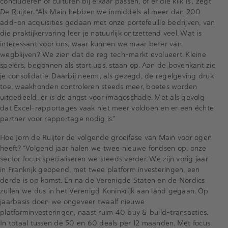
concluderen of culturen bij elkaar passen, of er die klik is”, zegt
De Ruijter. “Als Main hebben we inmiddels al meer dan 200
add-on acquisities gedaan met onze portefeuille bedrijven, van
die praktijkervaring leer je natuurlijk ontzettend veel. Wat is
interessant voor ons, waar kunnen we maar beter van
wegblijven? We zien dat de reg tech-markt evolueert. Kleine
spelers, begonnen als start ups, staan op. Aan de bovenkant zie
je consolidatie. Daarbij neemt, als gezegd, de regelgeving druk
toe, waakhonden controleren steeds meer, boetes worden
uitgedeeld, er is de angst voor imagoschade. Met als gevolg
dat Excel-rapportages vaak niet meer voldoen en er een échte
partner voor rapportage nodig is.”
Hoe Jorn de Ruijter de volgende groeifase van Main voor ogen
heeft? “Volgend jaar halen we twee nieuwe fondsen op, onze
sector focus specialiseren we steeds verder. We zijn vorig jaar
in Frankrijk geopend, met twee platform investeringen, een
derde is op komst. En na de Verenigde Staten en de Nordics
zullen we dus in het Verenigd Koninkrijk aan land gegaan. Op
jaarbasis doen we ongeveer twaalf nieuwe
platforminvesteringen, naast ruim 40 buy & build-transacties.
In totaal tussen de 50 en 60 deals per 12 maanden. Met focus