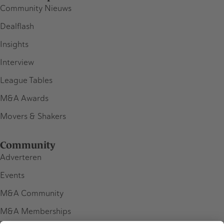
Community Nieuws
Dealflash
Insights
Interview
League Tables
M&A Awards
Movers & Shakers
Community
Adverteren
Events
M&A Community
M&A Memberships