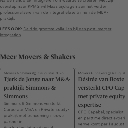
Na de handdruk: Integreren om waarde te creëren. Met zijn
overstap naar KPMG wil Maas bijdragen aan het verder
professionaliseren van de integratiefase binnen de M&A-
praktijk.
LEES OOK:
De drie grootste valkuilen bij een post-merger
integration
Meer Movers & Shakers
Movers & Shakers
Movers & Shakers
5 augustus 2026
4 augustu
Tjerk de Jonge naar M&A-
Désirée van Boxtel
praktijk Simmons &
versterkt CFO Capa
Simmons
met private equity-
Simmons & Simmons versterkt
expertise
Corporate M&A en Private Equity-
CFO Capabel, specialist in
praktijk met benoeming nieuwe
en parttime directievoerin
partner in
verwelkomt per 1 augustus
Amsterdam.Internationaal…