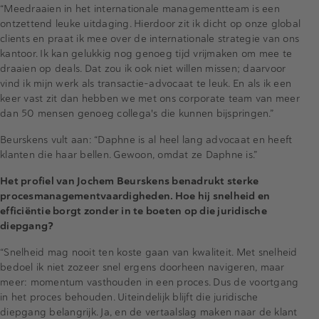
“Meedraaien in het internationale managementteam is een
ontzettend leuke uitdaging. Hierdoor zit ik dicht op onze global
clients en praat ik mee over de internationale strategie van ons
kantoor. Ik kan gelukkig nog genoeg tijd vrijmaken om mee te
draaien op deals. Dat zou ik ook niet willen missen; daarvoor
vind ik mijn werk als transactie-advocaat te leuk. En als ik een
keer vast zit dan hebben we met ons corporate team van meer
dan 50 mensen genoeg collega's die kunnen bijspringen.”
Beurskens vult aan: “Daphne is al heel lang advocaat en heeft
klanten die haar bellen. Gewoon, omdat ze Daphne is.”
Het profiel van Jochem Beurskens benadrukt sterke
procesmanagementvaardigheden. Hoe hij snelheid en
efficiëntie borgt zonder in te boeten op die juridische
diepgang?
“Snelheid mag nooit ten koste gaan van kwaliteit. Met snelheid
bedoel ik niet zozeer snel ergens doorheen navigeren, maar
meer: momentum vasthouden in een proces. Dus de voortgang
in het proces behouden. Uiteindelijk blijft die juridische
diepgang belangrijk. Ja, en de vertaalslag maken naar de klant