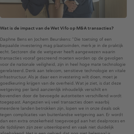
Wat is de impact van de Wet Vifo op M&A transacties?
Daphne Bens en Jochem Beurskens: ”Die toetsing of een
bepaalde investering mag plaatsvinden, merk je in de praktijk
echt. Sectoren die de wetgever heeft aangewezen waarin
transacties vooraf gescreend moeten worden op de gevolgen
voor de nationale veiligheid, zijn in heel hoge mate technologie
gerelateerd. Denk aan telecom, sensitieve technologie en vitale
infrastructuur. Als je daar een investering wilt doen, moet je
goedkeuring krijgen van de overheid. Wat je ziet, is dat deze
wetgeving per land aanzienlijk inhoudelijk verschilt en
bovendien door de bevoegde autoriteiten verschillend wordt
toegepast. Aangezien wij veel transacties doen waarbij
meerdere landen betrokken zijn, lopen we in onze deals ook
tegen complicaties van buitenlandse wetgeving aan. Er wordt
dan een extra onzekerheid toegevoegd aan het dealproces en
de tijdslijnen zijn zeer uiteenlopend en vaak niet duidelijk
afgebakend. Het is een gebied dat nog niet helemaal is