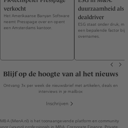
PR-techspeler Presspage
ESG in M&A:
verkocht
duurzaamheid als
Het Amerikaanse Banyan Software
dealdriver
neemt Presspage over en opent
ESG staat onder druk, maar
een Amsterdams kantoor.
een bepalende factor bij f
overnames.
Blijf op de hoogte van al het nieuws
Ontvang 3x per week de nieuwsbrief met artikelen, deals en
interviews in je mailbox
Inschrijven
M&A (MenA.nl) is het toonaangevende platform en community
voor (young) professionals in M&A, Corporate Finance, Private