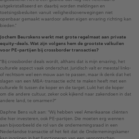
uitgekristalliseerd en daarbij worden meldingen en
toetsingsbesluiten vanuit veiligheidsoverwegingen niet
openbaar gemaakt waardoor alleen eigen ervaring richting kan
bieden.”
Jochem Beurskens werkt met grote regelmaat aan private
equity-deals. Wat zijn volgens hem de grootste valkuilen
voor PE-partijen bij crossborder transacties?
“Bij crossborder deals wordt, althans dat is mijn ervaring, het
culturele aspect vaak onderschat. Juridisch valt er meestal links-
of rechtsom wel een mouw aan te passen, maar ik denk dat het
slagen van een M&A-transactie echt te maken heeft met een
culturele fit tussen de koper en de target. Lukt het de koper
om die andere cultuur, zeker ook kijkend naar zakendoen in dat
andere land, te omarmen?"
Daphne Bens vult aan: “Wij hebben veel Amerikaanse cliënten
die hier investeren, ook PE-partijen. Die moeten erg wennen
aan bijvoorbeeld de rol van de ondernemingsraad in een
Nederlandse transactie of het feit dat de Ondernemingskamer
kan ingrijpen in het functioneren van een vennootschap