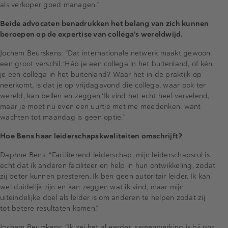
als verkoper goed managen.”
Beide advocaten benadrukken het belang van zich kunnen
beroepen op de expertise van collega’s wereldwijd.
Jochem Beurskens: “Dat internationale netwerk maakt gewoon
een groot verschil. ‘Héb je een collega in het buitenland, of kén
je een collega in het buitenland? Waar het in de praktijk op
neerkomt, is dat je op vrijdagavond die collega, waar ook ter
wereld, kan bellen en zeggen ‘Ik vind het echt heel vervelend,
maar je moet nu even een uurtje met me meedenken, want
wachten tot maandag is geen optie.”
Hoe Bens haar leiderschapskwaliteiten omschrijft?
Daphne Bens: “Faciliterend leiderschap, mijn leiderschapsrol is
echt dat ik anderen faciliteer en help in hun ontwikkeling, zodat
zij beter kunnen presteren. Ik ben geen autoritair leider. Ik kan
wel duidelijk zijn en kan zeggen wat ik vind, maar mijn
uiteindelijke doel als leider is om anderen te helpen zodat zij
tot betere resultaten komen.”
Jochem Beurskens: “Ik zei het al eerder, samenwerking is bij ons