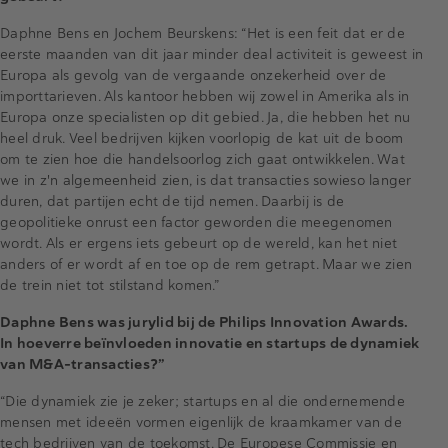
Daphne Bens en Jochem Beurskens: “Het is een feit dat er de
eerste maanden van dit jaar minder deal activiteit is geweest in
Europa als gevolg van de vergaande onzekerheid over de
importtarieven. Als kantoor hebben wij zowel in Amerika als in
Europa onze specialisten op dit gebied. Ja, die hebben het nu
heel druk. Veel bedrijven kijken voorlopig de kat uit de boom
om te zien hoe die handelsoorlog zich gaat ontwikkelen. Wat
we in z'n algemeenheid zien, is dat transacties sowieso langer
duren, dat partijen echt de tijd nemen. Daarbij is de
geopolitieke onrust een factor geworden die meegenomen
wordt. Als er ergens iets gebeurt op de wereld, kan het niet
anders of er wordt af en toe op de rem getrapt. Maar we zien
de trein niet tot stilstand komen.”
Daphne Bens was jurylid bij de Philips Innovation Awards.
In hoeverre beïnvloeden innovatie en startups de dynamiek
van M&A-transacties?”
“Die dynamiek zie je zeker; startups en al die ondernemende
mensen met ideeën vormen eigenlijk de kraamkamer van de
tech bedrijven van de toekomst. De Europese Commissie en