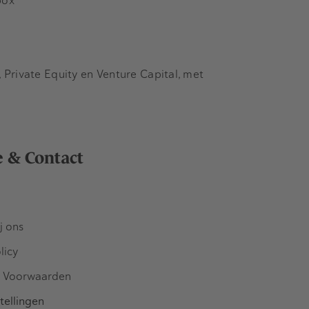
box
Private Equity en Venture Capital, met
e & Contact
j ons
licy
 Voorwaarden
tellingen