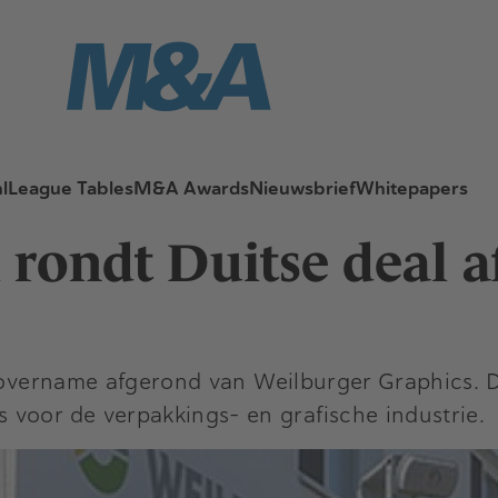
l
League Tables
M&A Awards
Nieuwsbrief
Whitepapers
 rondt Duitse deal a
overname afgerond van Weilburger Graphics. Da
voor de verpakkings- en grafische industrie.