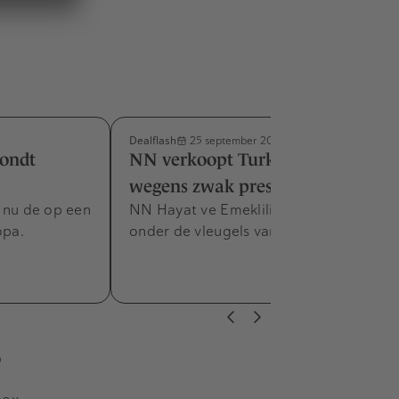
Dealflash
25 september 2024
rondt
NN verkoopt Turkse dochter
wegens zwak presteren
s nu de op een
NN Hayat ve Emeklilik gaat verder
opa.
onder de vleugels van Zurich Türkiye.
s