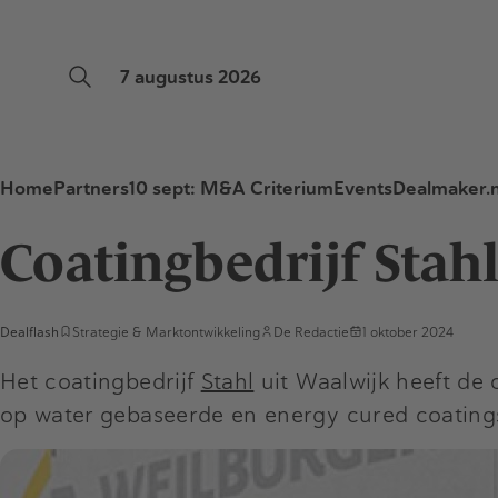
7 augustus 2026
Home
Partners
10 sept: M&A Criterium
Events
Dealmaker.n
Coatingbedrijf Stahl
Dealflash
Strategie & Marktontwikkeling
De Redactie
1 oktober 2024
Het coatingbedrijf
Stahl
uit Waalwijk heeft de 
op water gebaseerde en energy cured coatings 