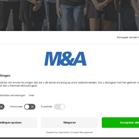
vorige maand al naar buiten
. Met de overname van Weilbur
mbH uit Weilburg, wordt Stahl de op één na grootste spele
 in 2023 een omzet van zeventig miljoen euro en opereert 
itsland.
Advertentie
 zijn niet bekendgemaakt.