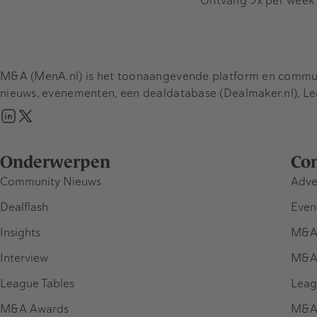
Ontvang 3x per week d
M&A (MenA.nl) is het toonaangevende platform en communit
nieuws, evenementen, een dealdatabase (Dealmaker.nl), L
Onderwerpen
Co
Community Nieuws
Adve
Dealflash
Even
Insights
M&A
Interview
M&A
League Tables
Leag
M&A Awards
M&A