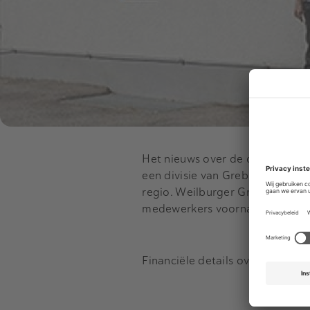
Het nieuws over de deal kwam
een divisie van Grebe Holding G
regio. Weilburger Graphics had
medewerkers voornamelijk in Du
Financiële details over de deal