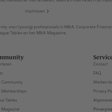
e nieuwsbrief met artikelen, deals en interviews in je mail
Inschrijven
y voor (young) professionals in M&A, Corporate Finance, 
eague Tables en het M&A Magazine.
mmunity
Servic
rteren
Contact
ts
FAQ
 Community
Werken bi
 Memberships
Privacy Po
ue Tables
Algemene
 Magazine
Privacyins