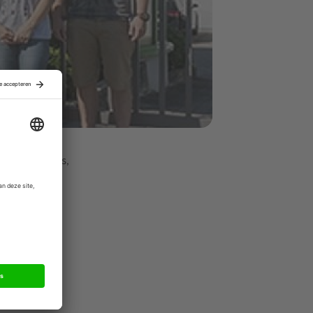
ger Graphics,
r in de
met 140