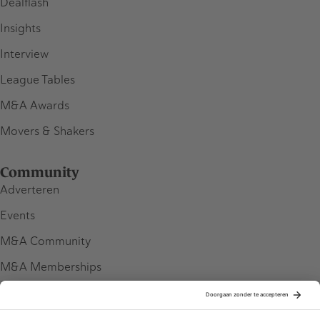
Dealflash
Insights
Interview
League Tables
M&A Awards
Movers & Shakers
Community
Adverteren
Events
M&A Community
M&A Memberships
League Tables
M&A Magazine