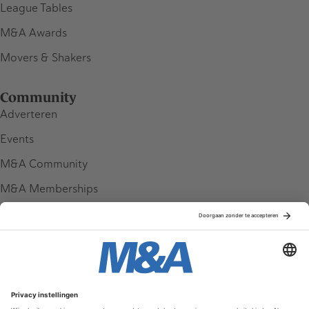
League Tables
M&A Awards
Movers & Shakers
Community
Adverteren
Events
M&A Community
M&A Memberships
League Tables
M&A Magazine
Partners
Service & Contact