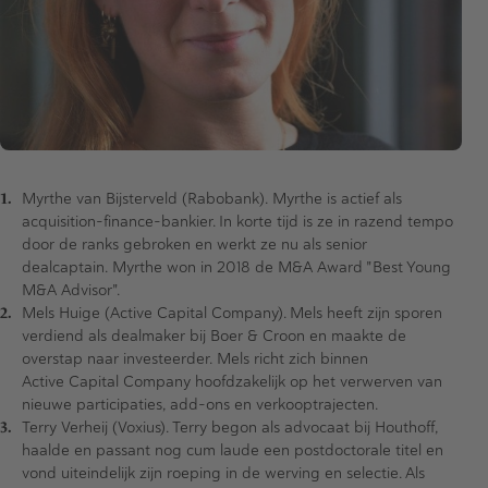
Myrthe van Bijsterveld (Rabobank). Myrthe is actief als
acquisition-finance-bankier. In korte tijd is ze in razend tempo
door de ranks gebroken en werkt ze nu als senior
dealcaptain. Myrthe won in 2018 de M&A Award "Best Young
M&A Advisor".
Mels Huige (Active Capital Company). Mels heeft zijn sporen
verdiend als dealmaker bij Boer & Croon en maakte de
overstap naar investeerder. Mels richt zich binnen
Active Capital Company hoofdzakelijk op het verwerven van
nieuwe participaties, add-ons en verkooptrajecten.
Terry Verheij (Voxius). Terry begon als advocaat bij Houthoff,
haalde en passant nog cum laude een postdoctorale titel en
vond uiteindelijk zijn roeping in de werving en selectie. Als