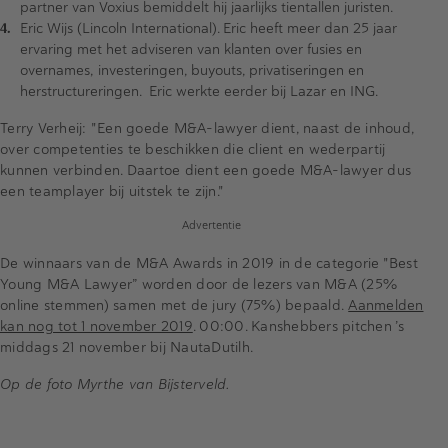
partner van Voxius bemiddelt hij jaarlijks tientallen juristen.
Eric Wijs (Lincoln International). Eric heeft meer dan 25 jaar
ervaring met het adviseren van klanten over fusies en
overnames, investeringen, buyouts, privatiseringen en
herstructureringen. Eric werkte eerder bij Lazar en ING.
Terry Verheij: "Een goede M&A-lawyer dient, naast de inhoud,
over competenties te beschikken die client en wederpartij
kunnen verbinden. Daartoe dient een goede M&A-lawyer dus
een teamplayer bij uitstek te zijn."
Advertentie
De winnaars van de M&A Awards in 2019 in de categorie "Best
Young M&A Lawyer” worden door de lezers van M&A (25%
online stemmen) samen met de jury (75%) bepaald.
Aanmelden
kan nog tot 1 november 2019
. 00:00. Kanshebbers pitchen ’s
middags 21 november bij NautaDutilh.
Op de foto Myrthe van Bijsterveld.