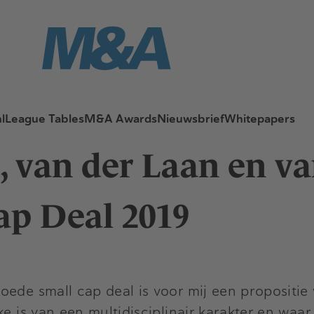
l
League Tables
M&A Awards
Nieuwsbrief
Whitepapers
 van der Laan en va
Cap Deal 2019
oede small cap deal is voor mij een propositie
e is van een multidisciplinair karakter en waar