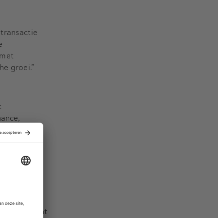
 transactie
e
 met
he groei.”
t
nance,
bedrijven.
ent Capital.
elde in 1992
ondde in
2014 vaste
nemingen op,
t en verkocht