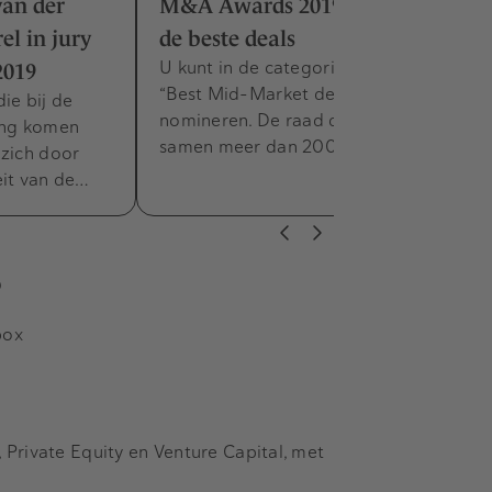
van der
M&A Awards 2019 - nomineer nu
l in jury
de beste deals
U kunt in de categorieën “Best Deal” en
2019
“Best Mid-Market deal” een deal pre-
ie bij de
nomineren. De raad der wijzen met
ing komen
samen meer dan 200…
 zich door
eit van de…
s
box
Private Equity en Venture Capital, met