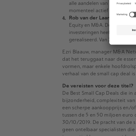
alle aandelen van Vitesse, we
momenteel actief als bestuurd
Rob van der Laan, partner v
Equity en M&A. De laatste jare
investeringen heeft geïnitee
gerealiseerd. Van 2004 tot 20
Ezri Blaauw, manager M&A Netwo
dat het teruggaat naar de essent
vormen, maar enkele hoofdrolspe
verhaal van de small cap deal is
De vereisten voor deze titel?
De Best Small Cap Deals die i
bijzonderheid, complexiteit van 
een scherpe aankoopprijs en/of 
tussen de 5 en 50 miljoen euro 
30/10/2019. De pracht van de sm
geen ontelbaar specialisten die