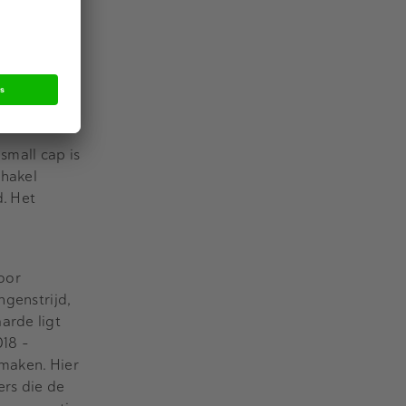
Quote en is
. MaasInvest.
d van Private
 succesvolle
eeft
small cap is
chakel
d. Het
oor
ngenstrijd,
arde ligt
018 -
lmaken. Hier
ers die de