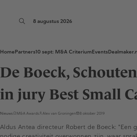
8 augustus 2026
Home
Partners
10 sept: M&A Criterium
Events
Dealmaker.n
De Boeck, Schouten,
in jury Best Small 
Nieuws
M&A Awards
Alex van Groningen
8 oktober 2019
Aldus Antea directeur Robert de Boeck: "Een g
nodige creativiteit overwonnen zijn, waar sprak