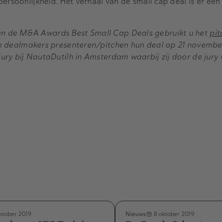
persoonlijkheid. Het verhaal van de small cap deal is er ee
n de M&A Awards Best Small Cap Deals gebruikt u het
pit
dealmakers presenteren/pitchen hun deal op 21 november
ury bij NautaDutilh in Amsterdam waarbij zij door de jury
Nieuws
ktober 2019
8 oktober 2019