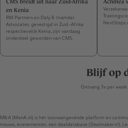
CMS breidt uit naar Zuid-Afrika
Achmea v
Verzekeraa
en Kenia
Trainingsce
RM Partners en Daly & Inamdar
NextSteps.
Advocates, gevestigd in Zuid-Afrika
respectievelijk Kenia, zijn vandaag
onderdeel geworden van CMS.
Blijf op
Ontvang 3x per week d
M&A (MenA.nl) is het toonaangevende platform en communit
nieuws, evenementen, een dealdatabase (Dealmaker.nl), L