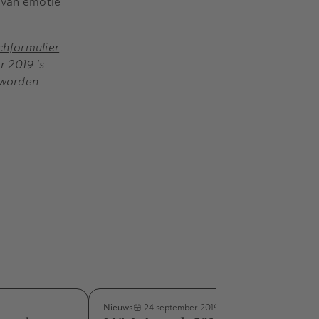
n van emotie
chformulier
 2019 's
 worden
Nieuws
24 september 2019