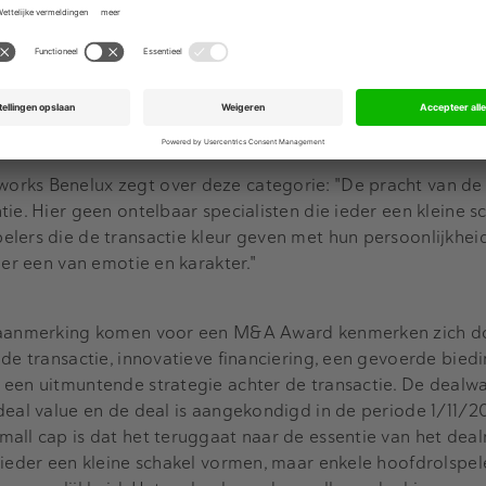
rd een bekende verschijning in vele (zaken)bladen waaronder 
er en bedrijfsadviseur, maar vooral investeerder als CEO N.V
an NewPort Capital.
Rob heeft 25 jaar ervaring op het gebie
n was hij Partner bij Bencis Capital Partners, waar hij diverse
rd, begeleid en samen met de betrokken management teams h
12 was hij Partner bij Boer & Croon Corporate Finance.
rks Benelux zegt over deze categorie: "De pracht van de 
ie. Hier geen ontelbaar specialisten die ieder een kleine s
lers die de transactie kleur geven met hun persoonlijkhei
 er een van emotie en karakter."
n aanmerking komen voor een M&A Award kenmerken zich d
de transactie, innovatieve financiering, een gevoerde biedi
een uitmuntende strategie achter de transactie. De dealwa
deal value en de deal is aangekondigd in de periode 1/11/2
all cap is dat het teruggaat naar de essentie van het dea
 ieder een kleine schakel vormen, maar enkele hoofdrolspel