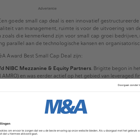
Advertentie
"Een goede small cap deal is een innovatief gestructureerde
waliteit van management, ruimte is voor de uitvoering van d
n zoals die kenmerkend zijn voor small cap groei bedrijven,
ng parallel aan de technologische kansen en organisatorisc
&A Award Best Small Cap Deal zijn:
ofd NIBC Mezzanine & Equity Partners
. Brigitte begon in he
AMRO) en was eerder actief op het gebied van leveraged fi
inance, corporate finance, voor (voornamelijk) winstgevende 
 partner voor INKEF Capital en investment director voor Conv
bij Antea.
Robert is oprichter en directeur van Antea. Ontwikk
ke formule van een participatiemaatschappij voor het MKB. R
onomie aan de Erasmus Universiteit in Rotterdam af. Is sinds 
ur Maasinvest.
Maasbert Schouten richtte meerdere onder
(van eenmanszaak tot holding met 1.000 medewerkers), koch