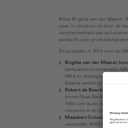
Aldus Brigitte van der Maarel: 
waar, in structuur en door de k
verscheidenheid aan activiteite
aandacht voor professionaliseri
De juryleden in 2019 voor de M
Brigitte van der Maarel, ho
bankwezen (voornamelijk ABN 
M&A en strategie, leveraged f
Daarna werkte zij als venture
Robert de Boeck, directeur 
binnen Staal Bankiers de unie
1986 cum laude zijn studie Ec
columnist in de Quote.
Maasbert Schouten, directe
waaronder AFAB Holding N.V. 