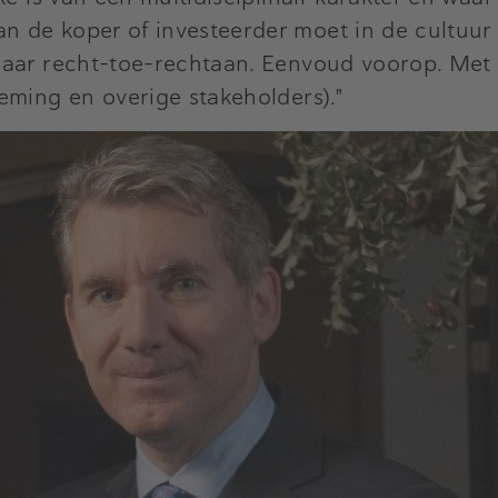
n de koper of investeerder moet in de cultuu
maar recht-toe-rechtaan. Eenvoud voorop. Met
eming en overige stakeholders)."