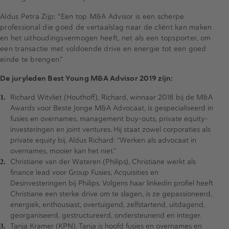
Aldus Petra Zijp: "Een top M&A Advisor is een scherpe
professional die goed de vertaalslag naar de cliënt kan maken
en het uithoudingsvermogen heeft, net als een topsporter, om
een transactie met voldoende drive en energie tot een goed
einde te brengen."
De juryleden Best Young M&A Advisor 2019 zijn:
Richard Witvliet (Houthoff), Richard, winnaar 2018 bij de M&A
Awards voor Beste Jonge M&A Advocaat, is gespecialiseerd in
fusies en overnames, management buy-outs, private equity-
investeringen en joint ventures. Hij staat zowel corporaties als
private equity bij. Aldus Richard: “Werken als advocaat in
overnames, mooier kan het niet.”
Christiane van der Wateren (Philips), Christiane werkt als
finance lead voor Group Fusies, Acquisities en
Desinvesteringen bij Philips. Volgens haar linkedin profiel heeft
Christiane een sterke drive om te slagen, is ze gepassioneerd,
energiek, enthousiast, overtuigend, zelfstartend, uitdagend,
georganiseerd, gestructureerd, ondersteunend en integer.
Tanja Kramer (KPN). Tanja is hoofd fusies en overnames en