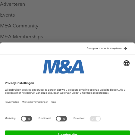
Adverteren
Events
M&A Community
M&A Memberships
League Tables
M&A Magazine
Partners
Service & Contact
Contact
FAQ
Werken bij ons
Privacy Policy