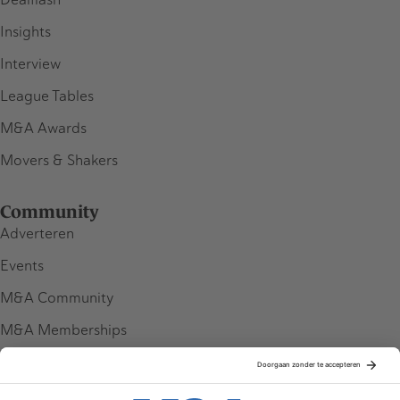
Insights
Interview
League Tables
M&A Awards
Movers & Shakers
Community
Adverteren
Events
M&A Community
M&A Memberships
League Tables
M&A Magazine