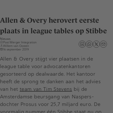
Allen & Overy herovert eerste
plaats in league tables op Stibbe
Nieuws
Post Merger Integration
Willem van Oosten
16 september 2019
Allen & Overy stijgt vier plaatsen in de
league table voor advocatenkantoren
gesorteerd op dealwaarde. Het kantoor
heeft de sprong te danken aan het advies
van het
team van Tim Stevens
bij de
Amsterdamse beursgang van Naspers-
dochter Prosus voor 25,7 miljard euro. De
voormalig nummer één Stibbe staat nu op