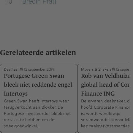
Gerelateerde artikelen
Dealflash
Movers & Shakers
12 september 2019
12 septem
Portugese Green Swan
Rob van Veldhuize
bleek niet reddende engel
global head of Cor
Intertoys
Finance ING
Green Swan heeft Intertoys weer
De ervaren dealmaker, di
terugverkocht aan Blokker. De
hoofd Corporate Finance 
Portugese investeerder bleek niet
is, wordt wereldwijd
de visie te hebben om de
verantwoordelijk voor M&
speelgoedwinkel…
kapitaalmarkttransacties.