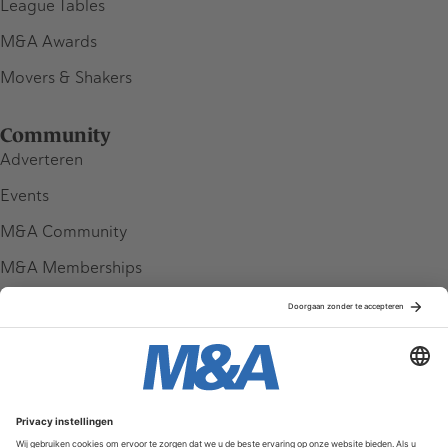
League Tables
M&A Awards
Movers & Shakers
Community
Adverteren
Events
M&A Community
M&A Memberships
League Tables
M&A Magazine
Partners
Service & Contact