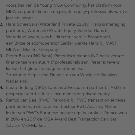
voorzitter van de Young M&A Community, het platform voor
M&A, corporate finance en private equity-professionals van 35
jaar en jonger.
Hans Scheepers (Waterland Private Equity). Hans is managing
partner bij Waterland Private Equity. Voordat Hans bij
Waterland kwam, was hij directeur van 1st Broadband,
een Britse telecomoperator. Eerder werkte Hans bij MAST
M&A en Monitor Company.
Pieter Bautz (ING Bank). Pieter leidt binnen ING het leverage
finance team en stuurt 17 professionals aan. Pieter is tevens
lid van het global managementteam van
Structured Acquisition Finance en van Wholesale Banking
Nederland.
Laura de Jong (AKD). Laura is advocaat en partner bij AKD en
gespecialiseerd in fusies, overnames en private equity.
Remco van Daal (PwC). Remco is bij PWC transaction services
partner, lid van de raad van bestuur PwC Advisory N.V. en
leider van PWC’s Europese private equity-praktijk. Remco won
in 2016 en 2017 de M&A Award Best Transaction Services
Advisor Mid-Market.