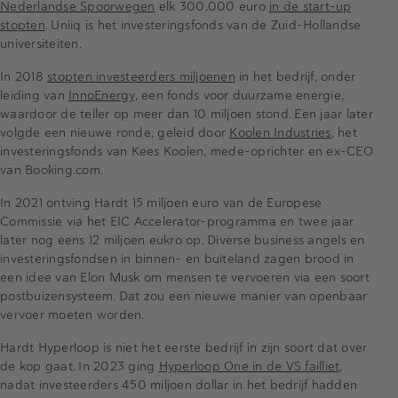
Nederlandse Spoorwegen
elk 300.000 euro
in de start-up
stopten
. Uniiq is het investeringsfonds van de Zuid-Hollandse
universiteiten.
In 2018
stopten investeerders miljoenen
in het bedrijf, onder
leiding van
InnoEnergy
, een fonds voor duurzame energie,
waardoor de teller op meer dan 10 miljoen stond. Een jaar later
volgde een nieuwe ronde, geleid door
Koolen Industries
, het
investeringsfonds van Kees Koolen, mede-oprichter en ex-CEO
van Booking.com.
In 2021 ontving Hardt 15 miljoen euro van de Europese
Commissie via het EIC Accelerator-programma en twee jaar
later nog eens 12 miljoen eukro op. Diverse business angels en
investeringsfondsen in binnen- en buiteland zagen brood in
een idee van Elon Musk om mensen te vervoeren via een soort
postbuizensysteem. Dat zou een nieuwe manier van openbaar
vervoer moeten worden.
Hardt Hyperloop is niet het eerste bedrijf in zijn soort dat over
de kop gaat. In 2023 ging
Hyperloop One in de VS failliet
,
nadat investeerders 450 miljoen dollar in het bedrijf hadden