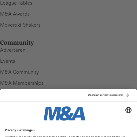
League Tables
M&A Awards
Movers & Shakers
Community
Adverteren
Events
M&A Community
M&A Memberships
League Tables
M&A Magazine
Partners
Service & Contact